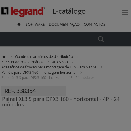
E-catálogo
SOFTWARE
DOCUMENTAÇÃO
CONTACTOS
Pesquisa
Quadros e armários de distribuição
XL3 S quadros e armários
XL3 S 630
Acessórios de fixação para montagem de DPX3 em platina
Painéis para DPX3 160 - montagem horizontal
Painel XL3 S para DPX3 160 - horizontal - 4P - 24 módulos
REF.
338354
Painel XL3 S para DPX3 160 - horizontal - 4P - 24
módulos
Saltar
para
o