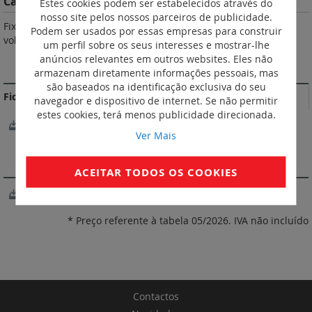
Características do Produto
Estes cookies podem ser estabelecidos através do
nosso site pelos nossos parceiros de publicidade.
Fixação com dispositivos de fixação rápida, parafuso de ¼ de
Podem ser usados por essas empresas para construir
volta ou parafuso.
um perfil sobre os seus interesses e mostrar-lhe
anúncios relevantes em outros websites. Eles não
MAIS INFORMAÇÃO
armazenam diretamente informações pessoais, mas
são baseados na identificação exclusiva do seu
Fichas Técnicas
navegador e dispositivo de internet. Se não permitir
estes cookies, terá menos publicidade direcionada.
FichaTécnica_F02370EN-02.pdf
Ver Mais
SOFTWARE
ACEITAR TODOS OS COOKIES
XL Pro3
* Preço referente à tabela 05/2026. IVA não incluído
Contactos