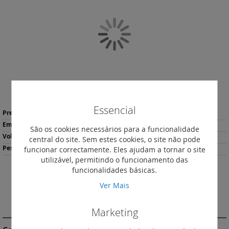
final
da
Galeria
de
imagens
Saltar
Essencial
Mais
para
53,59 €
*
informação
o
1
São os cookies necessários para a funcionalidade
início
3.61
central do site. Sem estes cookies, o site não pode
da
929
funcionar correctamente. Eles ajudam a tornar o site
Galeria
utilizável, permitindo o funcionamento das
de
funcionalidades básicas.
imagens
Imprimir
Ver Mais
DESCRIÇÃO
Marketing