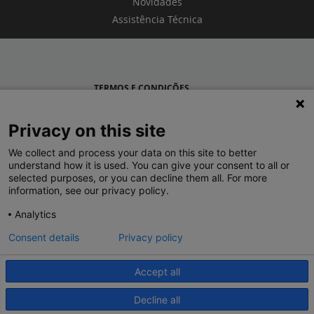
Novidades
Assistência Técnica
TERMOS E CONDIÇÕES
POLÍTICA DE PRIVACIDADE
Privacy on this site
LEGRAND PORTUGAL
We collect and process your data on this site to better
understand how it is used. You can give your consent to all or
GRUPO LEGRAND NO MUNDO
selected purposes, or you can decline them all. For more
information, see our privacy policy.
Analytics
Consent details
Privacy policy
Accept all
© 2020 Legrand. Todos os direitos reservados.
Decline all