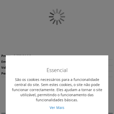
final
da
Galeria
de
imagens
Saltar
Mais
para
5 329,04 €
*
informação
o
1
início
37.41
Essencial
da
28443
Galeria
São os cookies necessários para a funcionalidade
de
central do site. Sem estes cookies, o site não pode
imagens
Descarregar
funcionar correctamente. Eles ajudam a tornar o site
Imprimir
Ficha de Produto
utilizável, permitindo o funcionamento das
funcionalidades básicas.
DESCRIÇÃO
Ver Mais