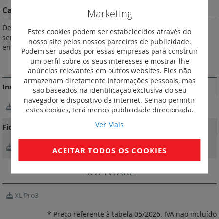
Características do Produto
Marketing
De acordo com as normas IEC 60 947-1, IEC 60 947-4-1. Podem
Estes cookies podem ser estabelecidos através do
ser equipados com contactos auxiliares e dispositivo de
nosso site pelos nossos parceiros de publicidade.
encravamento mecânico. Contactos auxiliares: 2 NA + 2 NF.
Podem ser usados por essas empresas para construir
um perfil sobre os seus interesses e mostrar-lhe
MAIS INFORMAÇÃO
anúncios relevantes em outros websites. Eles não
armazenam diretamente informações pessoais, mas
Instruções de instalação e documentos relacionados
são baseados na identificação exclusiva do seu
navegador e dispositivo de internet. Se não permitir
NotíciaTécnica_LE07393AB.pdf
estes cookies, terá menos publicidade direcionada.
Ver Mais
Fichas Técnicas
FichaTécnica_F01991EN-04 .pdf
ACEITAR TODOS OS COOKIES
SOFTWARE
XL Pro3
* Preço referente à tabela 05/2026. IVA não incluído