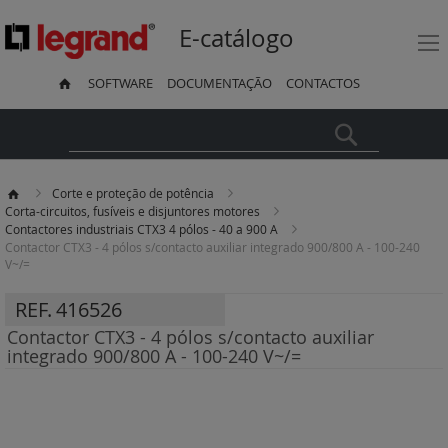
E-catálogo
SOFTWARE
DOCUMENTAÇÃO
CONTACTOS
Pesquisa
Corte e proteção de potência
Corta-circuitos, fusíveis e disjuntores motores
Contactores industriais CTX3 4 pólos - 40 a 900 A
Contactor CTX3 - 4 pólos s/contacto auxiliar integrado 900/800 A - 100-240
V~/=
REF.
416526
Contactor CTX3 - 4 pólos s/contacto auxiliar
integrado 900/800 A - 100-240 V~/=
Saltar
para
o