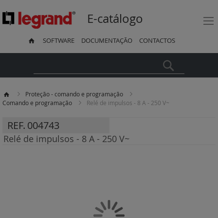
E-catálogo
SOFTWARE
DOCUMENTAÇÃO
CONTACTOS
Pesquisa
Proteção - comando e programação
Comando e programação
Relé de impulsos - 8 A - 250 V~
REF.
004743
Relé de impulsos - 8 A - 250 V~
Saltar
para
o
final
da
Galeria
de