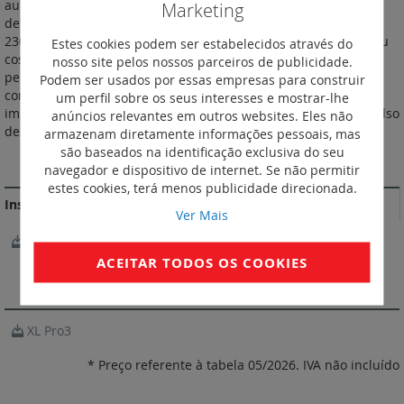
automatismo, sinalização) em função de uma temporização
Marketing
determinada, entre 0,1 s e 100 h. Tensão de alimentação: 12 a
230 V±- 50/60 Hz e =. Saída por contacto inversor: 8 A - 250 V± µ
Estes cookies podem ser estabelecidos através do
cos ϕ = 1. Largura: 1 módulo. Permite ligar uma carga por um
nosso site pelos nossos parceiros de publicidade.
período pré-determinado (p.e. contactor). O relé de saída liga
Podem ser usados por essas empresas para construir
com a alimentação da entrada de comando (que pode ser de
um perfil sobre os seus interesses e mostrar-lhe
impulso) e desliga após a temporização T, iniciada com o impulso
anúncios relevantes em outros websites. Eles não
de comando.
armazenam diretamente informações pessoais, mas
são baseados na identificação exclusiva do seu
MAIS INFORMAÇÃO
navegador e dispositivo de internet. Se não permitir
estes cookies, terá menos publicidade direcionada.
Instruções de instalação e documentos relacionados
Ver Mais
NotíciaTécnica_291829-08.pdf
ACEITAR TODOS OS COOKIES
SOFTWARE
XL Pro3
* Preço referente à tabela 05/2026. IVA não incluído