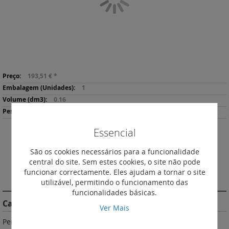
imagens
Saltar
Mais
para
193,51 €
*
informação
o
1
início
0.16
da
78
Galeria
de
Essencial
imagens
Descarregar
Imprimir
São os cookies necessários para a funcionalidade
Ficha de Produto
central do site. Sem estes cookies, o site não pode
funcionar correctamente. Eles ajudam a tornar o site
DESCRIÇÃO
utilizável, permitindo o funcionamento das
funcionalidades básicas.
Características do Produto
Ver Mais
Permitem comandar aparelhos (iluminação, ventilação,