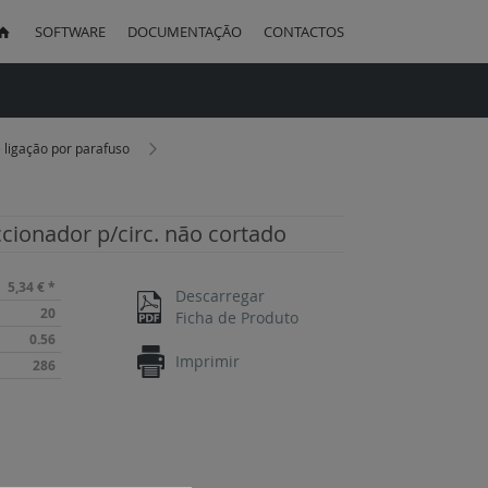
SOFTWARE
DOCUMENTAÇÃO
CONTACTOS
uisa
e ligação por parafuso
ccionador p/circ. não cortado
5,34 €
*
Descarregar
20
Ficha de Produto
0.56
Imprimir
286