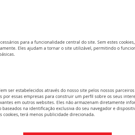
cessários para a funcionalidade central do site. Sem estes cookies,
amente. Eles ajudam a tornar o site utilizável, permitindo o func
básicas.
 entre 2 condutores flexíveis ou rígidos 2 zonas para ligação equi
715 prof. 7,5 mm e 15 mm. Seccionamento por punho ou por mini-se
dem ser estabelecidos através do nosso site pelos nossos parceiros
dispositivo de seccionamento geral.
 por essas empresas para construir um perfil sobre os seus inter
evantes em outros websites. Eles não armazenam diretamente inf
 baseados na identificação exclusiva do seu navegador e dispositiv
es cookies, terá menos publicidade direcionada.
FichaTécnica_F01094EN-01.pdf