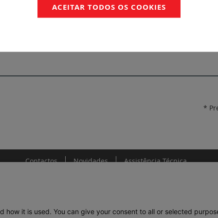
ACEITAR TODOS OS COOKIES
NFORMIDADE
IMQ-CA02.04202
* Pr
Contactos
Novidades
Assistência Técnica
d how it is used. You can give your consent to all or selected purpos