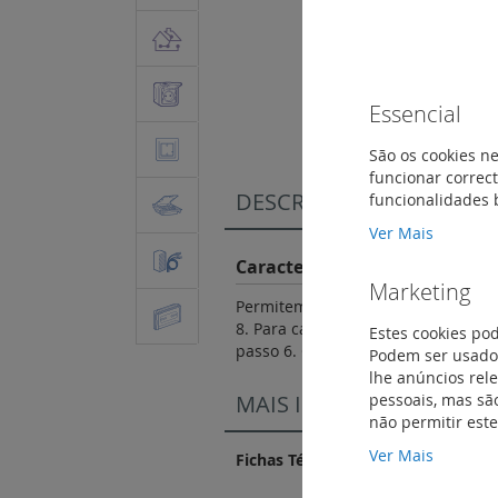
Saltar
para
Essencial
o
início
São os cookies ne
da
funcionar correct
Galeria
DESCRIÇÃO
funcionalidades 
de
imagens
Ver Mais
Características do Produto
Marketing
Permitem efetuar a ligação elétrica
8. Para calhas prof. 15 mm, EN 60
Estes cookies po
passo 6. Circuito não cortado pelo 
Podem ser usados
lhe anúncios rel
pessoais, mas são
MAIS INFORMAÇÃO
não permitir est
Ver Mais
Fichas Técnicas