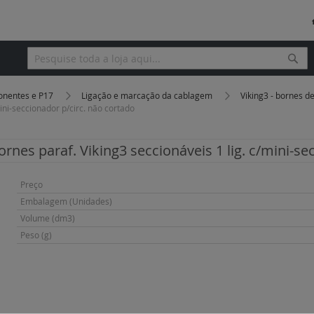
Pesq
Pesquisa
onentes e P17
Ligação e marcação da cablagem
Viking3 - bornes d
mini-seccionador p/circ. não cortado
ornes paraf. Viking3 seccionáveis 1 lig. c/mini-se
Mais
Preço
informação
Embalagem (Unidades)
Volume (dm3)
Peso (g)