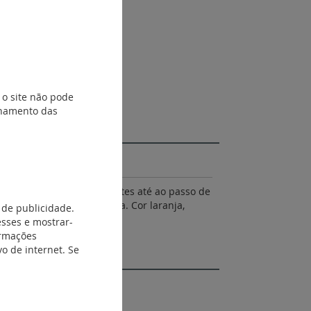
 o site não pode
ionamento das
potencial alternada por pentes até ao passo de
ccionador com ferramenta. Cor laranja,
 de publicidade.
esses e mostrar-
ormações
o de internet. Se