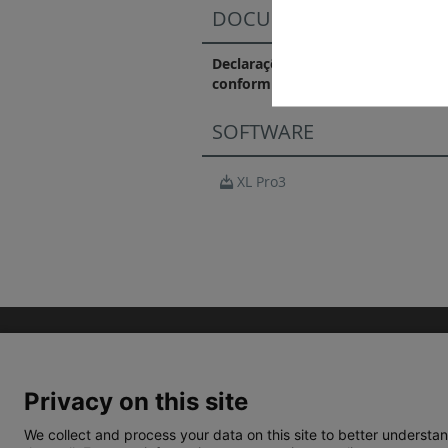
DOCUMENTAÇÃO DE CO
Declarações e certificados de
conformidade
SOFTWARE
XL Pro3
Privacy on this site
We collect and process your data on this site to better understan