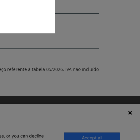
eço referente à tabela 05/2026. IVA não incluído
es, or you can decline
Accept all