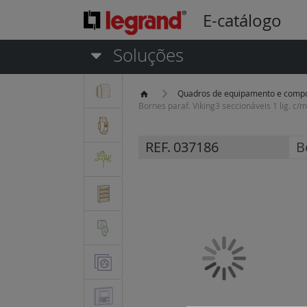
E-catálogo
Soluções
Quadros de equipamento e comp
Bornes paraf. Viking3 seccionáveis 1 lig. c/
REF.
037186
B
Saltar
para
o
final
da
Galeria
de
imagens