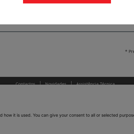
FichaTécnica_F02467EN-01.pdf
* Pr
Contactos
Novidades
Assistência Técnica
d how it is used. You can give your consent to all or selected purpos
DE
LEGRAND PORTUGAL
GRUPO LEGRAND NO MUNDO