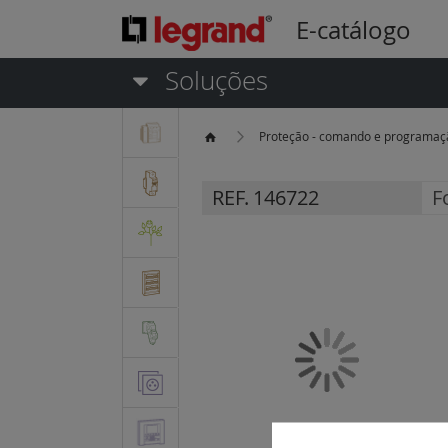
E-catálogo
Soluções
Proteção - comando e programa
REF.
146722
F
Saltar
para
o
final
da
Galeria
de
imagens