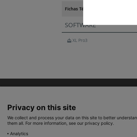
Fichas Técnicas
SOFTWARE
XL Pro3
Privacy on this site
We collect and process your data on this site to better understan
them all. For more information, see our privacy policy.
TERMOS E CONDIÇÕES
POLÍTICA DE PRIVACIDA
Analytics