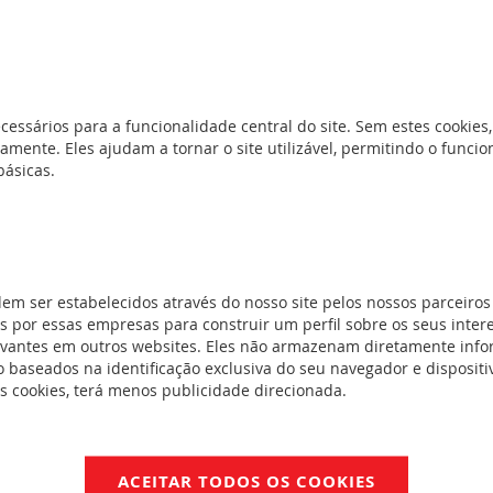
cessários para a funcionalidade central do site. Sem estes cookies,
amente. Eles ajudam a tornar o site utilizável, permitindo o func
básicas.
L 60950 et IEC EN 60950-1 EN 55022 classe B, EN 61000-3-2. EN 61
dem ser estabelecidos através do nosso site pelos nossos parceiros
. Sinalizador de presença de tensão de saída. Potenciómetro de reg
 por essas empresas para construir um perfil sobre os seus inter
ircuitos e sobrecargas. Montagem em calha simétrica 3 prof. 7,5 m
evantes em outros websites. Eles não armazenam diretamente inf
ensão de entrada: 100 a 240 V~. Tensão de saída: 5 V=.
 baseados na identificação exclusiva do seu navegador e dispositiv
es cookies, terá menos publicidade direcionada.
entos
NotíciaTécnica_LE09915AA-00.pdf
ACEITAR TODOS OS COOKIES