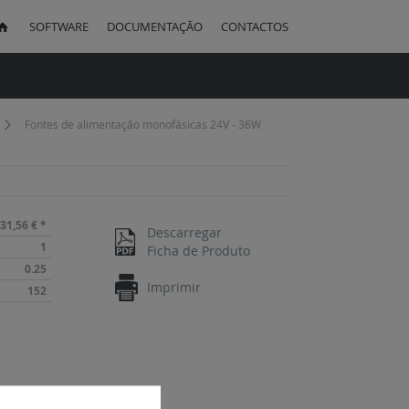
SOFTWARE
DOCUMENTAÇÃO
CONTACTOS
uisa
Fontes de alimentação monofásicas 24V - 36W
31,56 €
*
Descarregar
1
Ficha de Produto
0.25
Imprimir
152