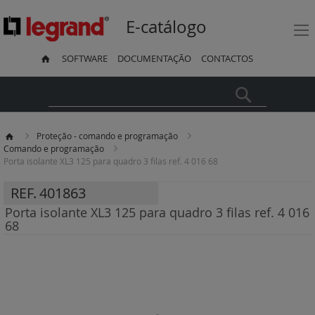
E-catálogo
SOFTWARE
DOCUMENTAÇÃO
CONTACTOS
Pesquisa
Proteção - comando e programação
Comando e programação
Porta isolante XL3 125 para quadro 3 filas ref. 4 016 68
REF.
401863
Porta isolante XL3 125 para quadro 3 filas ref. 4 016
68
Saltar
para
o
final
da