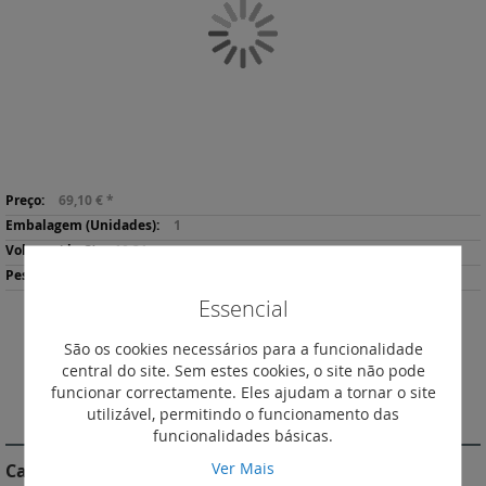
Galeria
de
imagens
Saltar
Mais
para
69,10 €
*
informação
o
1
início
10.31
da
1574
Galeria
Essencial
de
imagens
Descarregar
São os cookies necessários para a funcionalidade
Imprimir
Ficha de Produto
central do site. Sem estes cookies, o site não pode
funcionar correctamente. Eles ajudam a tornar o site
utilizável, permitindo o funcionamento das
DESCRIÇÃO
funcionalidades básicas.
Ver Mais
Características do Produto