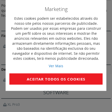
Portas isolantes opacas brancas RAL 9003. IP 40 - IK 09. Para
Marketing
quadros XL3 125. Portas totalmente reversíveis equipáveis com
fechadura de chave n° 850 (ref. 4 018 51).
Estes cookies podem ser estabelecidos através do
nosso site pelos nossos parceiros de publicidade.
MAIS INFORMAÇÃO
Podem ser usados por essas empresas para construir
um perfil sobre os seus interesses e mostrar-lhe
Ficheiro BIM
anúncios relevantes em outros websites. Eles não
armazenam diretamente informações pessoais, mas
Legrand_XL³_125_cabinet_door.rfa
são baseados na identificação exclusiva do seu
navegador e dispositivo de internet. Se não permitir
DOCUMENTAÇÃO DE CONFORMIDADE
estes cookies, terá menos publicidade direcionada.
Ver Mais
Declarações e certificados de conformidade
ACEITAR TODOS OS COOKIES
OC / CB-654749
SOFTWARE
XL Pro3