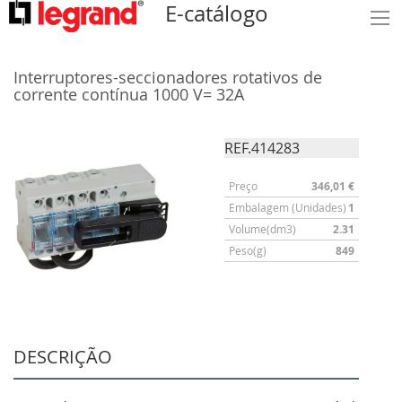
E-catálogo
Interruptores-seccionadores rotativos de
corrente contínua 1000 V= 32A
REF.414283
Preço
346,01 €
Embalagem (Unidades)
1
Volume(dm3)
2.31
Peso(g)
849
DESCRIÇÃO