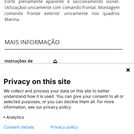
Corte plenamente aparente e seccionamento visível.
Utilizaçãoo unicamente com comando frontal. Montagem
comando frontal exterior unicamente nos quadros
Marina.
MAIS INFORMAÇÃO
Instruções de
instalação e
NotíciaTécnica_LE04840AA_04.pdf
documentos
relacionados
Privacy on this site
We collect and process your data on this site to better
Fichas Técnicas
understand how it is used. You can give your consent to all or
FichaTécnica_FR1457EN_01.pdf
selected purposes, or you can decline them all. For more
information, see our privacy policy.
SOFTWARE
Analytics
Consent details
Privacy policy