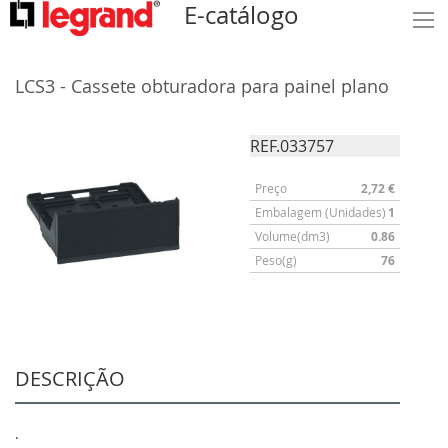
E-catálogo
LCS3 - Cassete obturadora para painel plano
REF.033757
Preço
2,72 €
Embalagem (Unidades)
1
Volume(dm3)
0.86
Peso(g)
76
DESCRIÇÃO
.