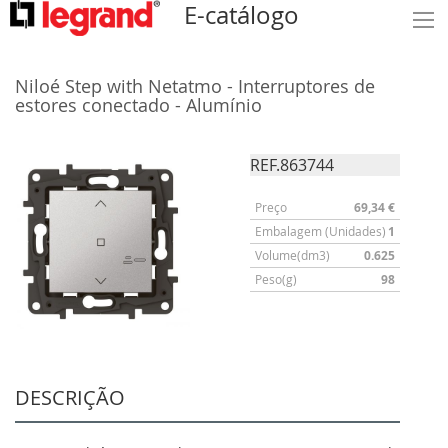
E-catálogo
Niloé Step with Netatmo - Interruptores de
estores conectado - Alumínio
REF.863744
Preço
69,34 €
Embalagem (Unidades)
1
Volume(dm3)
0.625
Peso(g)
98
DESCRIÇÃO