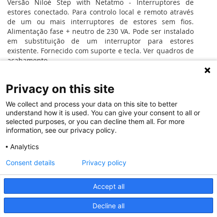
Versão Niloé Step with Netatmo - Interruptores de
estores conectado. Para controlo local e remoto através
de um ou mais interruptores de estores sem fios.
Alimentação fase + neutro de 230 VA. Pode ser instalado
em substituição de um interruptor para estores
existente. Fornecido com suporte e tecla. Ver quadros de
acabamento.
Privacy on this site
MAIS INFORMAÇÃO
We collect and process your data on this site to better
understand how it is used. You can give your consent to all or
selected purposes, or you can decline them all. For more
Instruções de instalação e
information, see our privacy policy.
documentos relacionados
NotíciasTécnicas
Analytics
Consent details
Privacy policy
© 2020 Legrand. Todos os direitos reservados.
Accept all
Decline all