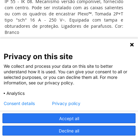
IP 55 - IK 08. Mecanismo versão componível, fornecido
com centro. Pode ser instalado com as caixas salientes
ou com os quadros de encastrar Plexo™. Tomada 2P+T
tipo "sch" 16 A - 250 V~. Equipada com tampa e
obturadores de proteção. Ligadores de parafusos. Cor:
Branco
MAIS INFORMAÇÃO
Privacy on this site
We collect and process your data on this site to better
understand how it is used. You can give your consent to all or
Fichas Técnicas
selected purposes, or you can decline them all. For more
FichasTécnicas
information, see our privacy policy.
Analytics
© 2020 Legrand. Todos os direitos reservados.
Consent details
Privacy policy
Accept all
Decline all