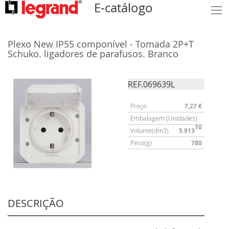
E-catálogo
Plexo New IP55 componível - Tomada 2P+T
Schuko. ligadores de parafusos. Branco
REF.069639L
Preço
7,27 €
Embalagem (Unidades)
10
Volume(dm3)
5.913
Peso(g)
780
DESCRIÇÃO