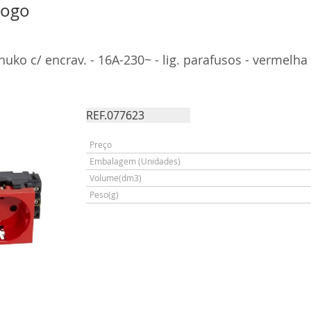
logo
ko c/ encrav. - 16A-230~ - lig. parafusos - vermelha
REF.077623
Preço
Embalagem (Unidades)
Volume(dm3)
Peso(g)