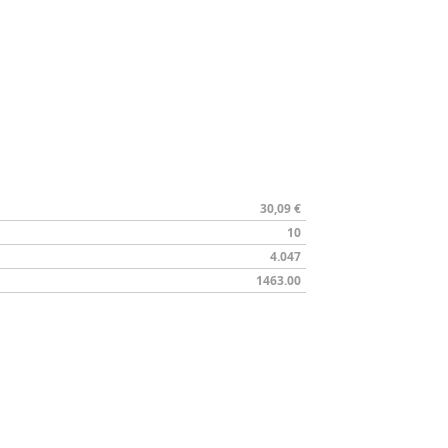
30,09 €
10
4.047
1463.00