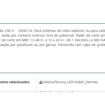
o: 230 V~ - 50/60 Hz. Para sistemas de chão radiante, ou para cal
 1 saída por contacto inversor livre de potencial. Poder de corte em 
der de corte em MBT: 12-48 V~ e 12 a 24 V= , de 1 mA (mín.) a 500 
ixação por parafusos ou por garras. Fornecido com capa de prote
entos relacionados
NotíciaTécnica_LE07426AC_hermes
Catálogo Valena Life