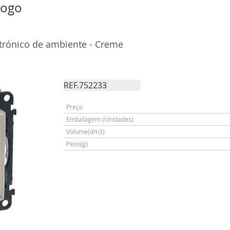
logo
etrónico de ambiente - Creme
REF.752233
Preço
Embalagem (Unidades)
Volume(dm3)
Peso(g)