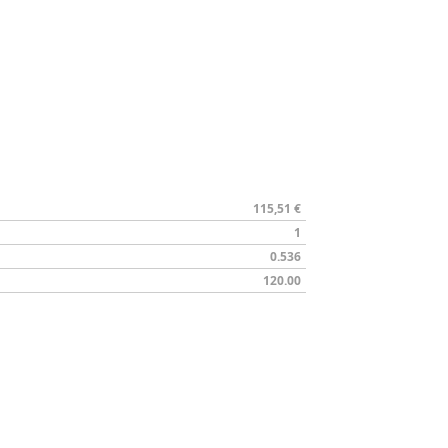
115,51 €
1
0.536
120.00