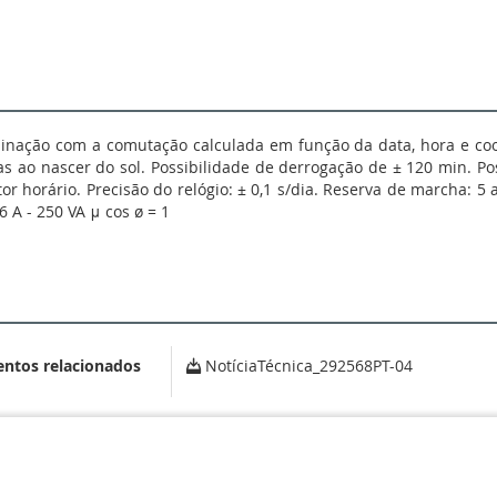
inação com a comutação calculada em função da data, hora e coor
as ao nascer do sol. Possibilidade de derrogação de ± 120 min. Po
tor horário. Precisão do relógio: ± 0,1 s/dia. Reserva de marcha: 
6 A - 250 VA μ cos ø = 1
entos relacionados
NotíciaTécnica_292568PT-04
NFORMIDADE