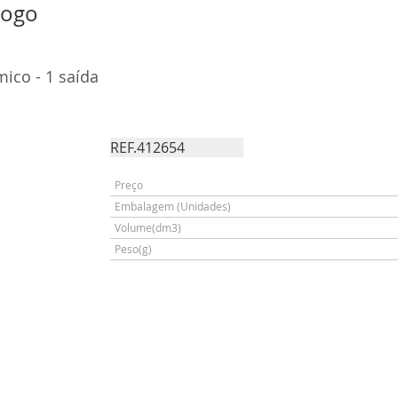
logo
mico - 1 saída
REF.412654
Preço
Embalagem (Unidades)
Volume(dm3)
Peso(g)