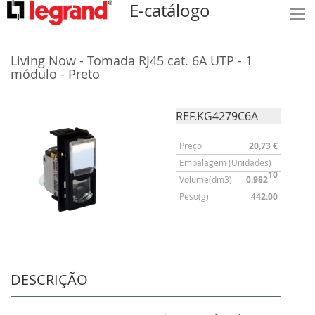
E-catálogo
Living Now - Tomada RJ45 cat. 6A UTP - 1
módulo - Preto
REF.KG4279C6A
Preço
20,73 €
Embalagem (Unidades)
10
Volume(dm3)
0.982
Peso(g)
442.00
DESCRIÇÃO