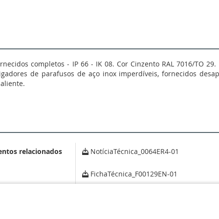
necidos completos - IP 66 - IK 08. Cor Cinzento RAL 7016/TO 2
igadores de parafusos de aço inox imperdíveis, fornecidos desap
liente.
entos relacionados
NotíciaTécnica_0064ER4-01
FichaTécnica_F00129EN-01