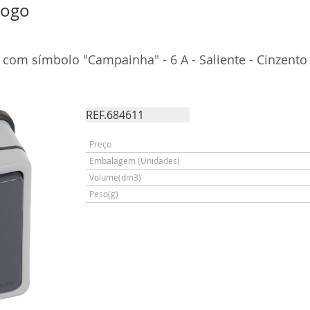
logo
 com símbolo "Campainha" - 6 A - Saliente - Cinzento
REF.684611
Preço
Embalagem (Unidades)
Volume(dm3)
Peso(g)