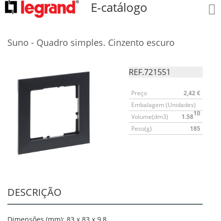
E-catálogo
Suno - Quadro simples. Cinzento escuro
REF.721551
Preço
2,42 €
Embalagem (Unidades)
10
Volume(dm3)
1.58
Peso(g)
185
DESCRIÇÃO
Dimensões (mm): 83 x 83 x 9,8.