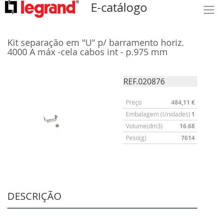
E-catálogo
Kit separação em "U" p/ barramento horiz.
4000 A máx -cela cabos int - p.975 mm
REF.020876
Preço
484,11 €
Embalagem (Unidades)
1
Volume(dm3)
16.68
Peso(g)
7614
DESCRIÇÃO