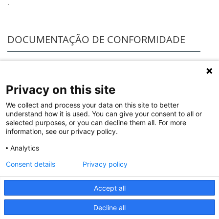
.
DOCUMENTAÇÃO DE CONFORMIDADE
LOVAG-
Declarações e certificados de conformidade
Privacy on this site
IT
12.017
We collect and process your data on this site to better
understand how it is used. You can give your consent to all or
selected purposes, or you can decline them all. For more
SOFTWARE
information, see our privacy policy.
Analytics
XL Pro3
Consent details
Privacy policy
Accept all
© 2020 Legrand. Todos os direitos reservados.
Decline all