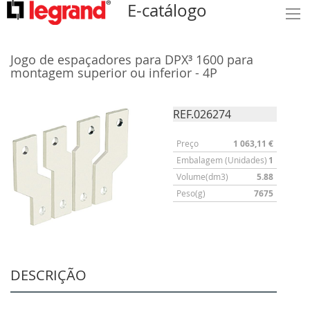
E-catálogo
Jogo de espaçadores para DPX³ 1600 para
montagem superior ou inferior - 4P
REF.026274
Preço
1 063,11 €
Embalagem (Unidades)
1
Volume(dm3)
5.88
Peso(g)
7675
DESCRIÇÃO