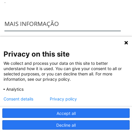
.
MAIS INFORMAÇÃO
Instruções de
instalação e
NotíciaTécnica_LE04940AB.pdf
Privacy on this site
documentos
relacionados
We collect and process your data on this site to better
understand how it is used. You can give your consent to all or
selected purposes, or you can decline them all. For more
information, see our privacy policy.
SOFTWARE
Analytics
Consent details
Privacy policy
XL Pro3
Accept all
© 2020 Legrand. Todos os direitos reservados.
Decline all