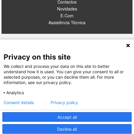
Contactos
Novidades
E-Com
Assistência Técnica
TERMOS E CONDIÇÕES
Privacy on this site
POLÍTICA DE PRIVACIDADE
INCIDENTES SEGURANÇA
We collect and process your data on this site to better
LEGRAND PORTUGAL
understand how it is used. You can give your consent to all or
GRUPO LEGRAND NO MUNDO
selected purposes, or you can decline them all. For more
information, see our privacy policy.
Analytics
Consent details
Privacy policy
Accept all
© 2026 Legrand. Todos os direitos reservados.
Decline all