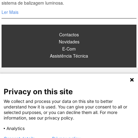
sistema de balizagem luminosa.
Ler Mais
Contactos
Novidades
E-Com
Assistência Técnica
TERMOS E CONDIÇÕES
Privacy on this site
POLÍTICA DE PRIVACIDADE
INCIDENTES SEGURANÇA
We collect and process your data on this site to better
LEGRAND PORTUGAL
understand how it is used. You can give your consent to all or
GRUPO LEGRAND NO MUNDO
selected purposes, or you can decline them all. For more
information, see our privacy policy.
Analytics