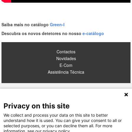
Saiba mais no catálogo
Green-I
Descubra os novos detetores no nosso
e-catálogo
Contactos
Novidades
E-Com
Assistência Técnica
TERMOS E CONDIÇÕES
Privacy on this site
POLÍTICA DE PRIVACIDADE
INCIDENTES SEGURANÇA
We collect and process your data on this site to better
LEGRAND PORTUGAL
understand how it is used. You can give your consent to all or
GRUPO LEGRAND NO MUNDO
selected purposes, or you can decline them all. For more
information, see our privacy policy.