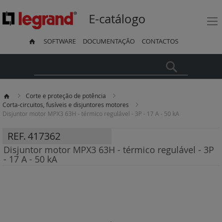
E-catálogo
SOFTWARE
DOCUMENTAÇÃO
CONTACTOS
Pesquisa
Corte e proteção de potência
Corta-circuitos, fusíveis e disjuntores motores
Disjuntor motor MPX3 63H - térmico regulável - 3P - 17 A - 50 kA
REF.
417362
Disjuntor motor MPX3 63H - térmico regulável - 3P
- 17 A - 50 kA
Saltar
para
o
final
da