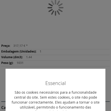
Galeria
de
imagens
Saltar
Mais
para
317,17 €
*
informação
o
1
início
1.44
da
1031
Galeria
de
imagens
Descarregar
Imprimir
Essencial
Ficha de Produto
São os cookies necessários para a funcionalidade
DESCRIÇÃO
central do site. Sem estes cookies, o site não pode
funcionar correctamente. Eles ajudam a tornar o site
utilizável, permitindo o funcionamento das
Características do Produto