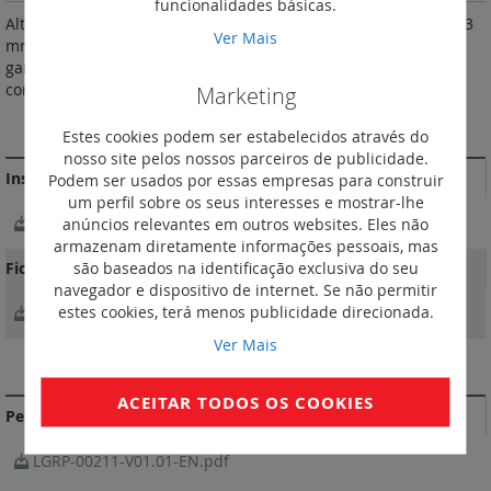
funcionalidades básicas.
Alto poder de corte. Com comando rotativo. Profundidade 130,3
Ver Mais
mm. Montagem sobre calha 35 mm ou por parafusos. Outras
gamas de alto poder de corte até 100 A: MPX3 100 H, sob
consulta.
Marketing
MAIS INFORMAÇÃO
Estes cookies podem ser estabelecidos através do
nosso site pelos nossos parceiros de publicidade.
Instruções de instalação e documentos relacionados
Podem ser usados por essas empresas para construir
um perfil sobre os seus interesses e mostrar-lhe
NotíciaTécnica_LE07207AB.pdf
anúncios relevantes em outros websites. Eles não
armazenam diretamente informações pessoais, mas
são baseados na identificação exclusiva do seu
Fichas Técnicas
navegador e dispositivo de internet. Se não permitir
estes cookies, terá menos publicidade direcionada.
FichaTécnica_F01988EN-05.pdf
Ver Mais
DOCUMENTAÇÃO DE CONFORMIDADE
ACEITAR TODOS OS COOKIES
Perfil ambiental do produto
LGRP-00211-V01.01-EN.pdf