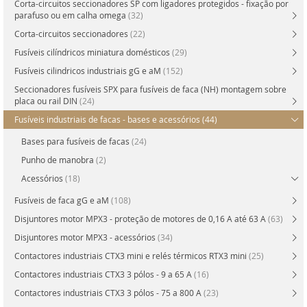
Corta-circuitos seccionadores SP com ligadores protegidos - fixação por
parafuso ou em calha omega
(32)
Corta-circuitos seccionadores
(22)
Fusíveis cilíndricos miniatura domésticos
(29)
Fusíveis cilindricos industriais gG e aM
(152)
Seccionadores fusíveis SPX para fusíveis de faca (NH) montagem sobre
placa ou rail DIN
(24)
Fusíveis industriais de facas - bases e acessórios
(44)
Bases para fusíveis de facas
(24)
Punho de manobra
(2)
Acessórios
(18)
Fusíveis de faca gG e aM
(108)
Disjuntores motor MPX3 - proteção de motores de 0,16 A até 63 A
(63)
Disjuntores motor MPX3 - acessórios
(34)
Contactores industriais CTX3 mini e relés térmicos RTX3 mini
(25)
Contactores industriais CTX3 3 pólos - 9 a 65 A
(16)
Contactores industriais CTX3 3 pólos - 75 a 800 A
(23)