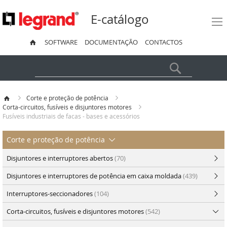
E-catálogo
SOFTWARE
DOCUMENTAÇÃO
CONTACTOS
Pesquisa
Corte e proteção de potência
Corta-circuitos, fusíveis e disjuntores motores
Fusíveis industriais de facas - bases e acessórios
Corte e proteção de potência
Disjuntores e interruptores abertos
(70)
Disjuntores e interruptores de potência em caixa moldada
(439)
Interruptores-seccionadores
(104)
Corta-circuitos, fusíveis e disjuntores motores
(542)