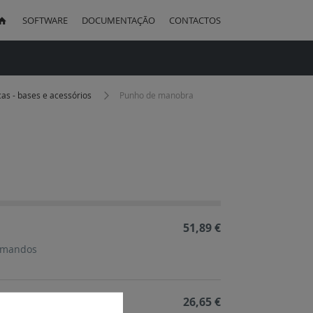
SOFTWARE
DOCUMENTAÇÃO
CONTACTOS
uisa
acas - bases e acessórios
Punho de manobra
ação
cente
51,89 €
omandos
26,65 €