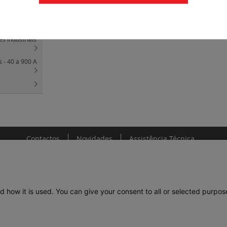
s - 75 a 800 A
s industriais
s - 40 a 900 A
Contactos
Novidades
Assistência Técnica
d how it is used. You can give your consent to all or selected purpos
DE
LEGRAND PORTUGAL
GRUPO LEGRAND NO MUNDO