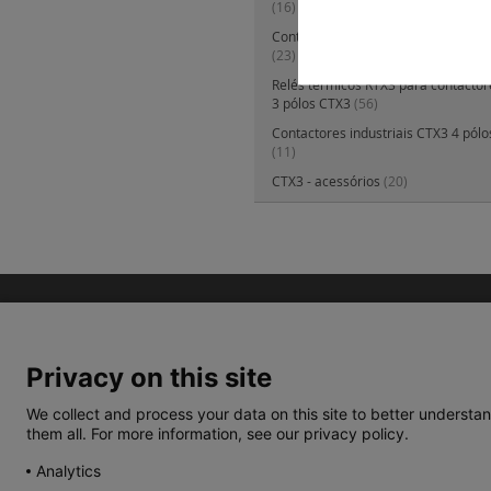
(16)
Contactores industriais CTX3 3 pólo
(23)
Relés térmicos RTX3 para contactore
3 pólos CTX3
(56)
Contactores industriais CTX3 4 pólo
(11)
CTX3 - acessórios
(20)
Privacy on this site
We collect and process your data on this site to better understan
them all. For more information, see our privacy policy.
TERMOS E CONDIÇÕES
POLÍTICA DE PRIVACIDA
Analytics