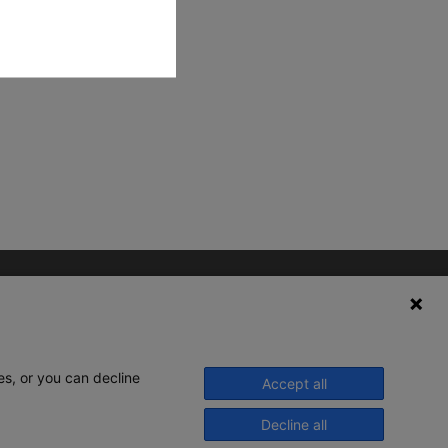
es, or you can decline
Accept all
Decline all
© 2020 Legrand. Todos os direitos
reservados.