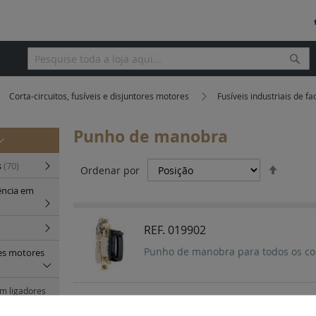
Pesq
Pesquisa
Corta-circuitos, fusíveis e disjuntores motores
Fusíveis industriais de f
Punho de manobra
Definir
s
(70)
Ordenar por
Orden
ência em
Decres
REF. 019902
Punho de manobra para todos os c
res motores
om ligadores
u em calha
REF. 017804