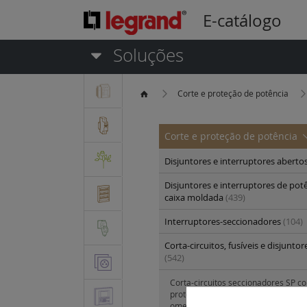
E-catálogo
Soluções
Corte e proteção de potência
Corte e proteção de potência
Disjuntores e interruptores aberto
Disjuntores e interruptores de pot
caixa moldada
(439)
Interruptores-seccionadores
(104)
Corta-circuitos, fusíveis e disjunto
(542)
Corta-circuitos seccionadores SP c
protegidos - fixação por parafuso o
omega
(32)