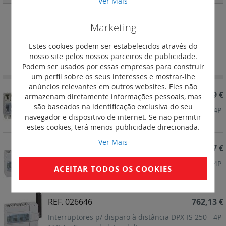
Ver Mais
Marketing
comando lateral direito
Estes cookies podem ser estabelecidos através do
Definir
Ordenar por
nosso site pelos nossos parceiros de publicidade.
Ordenação
Podem ser usados por essas empresas para construir
Decrescent
um perfil sobre os seus interesses e mostrar-lhe
anúncios relevantes em outros websites. Eles não
REF. 026678
1 230,59 €
armazenam diretamente informações pessoais, mas
são baseados na identificação exclusiva do seu
Interruptores p/ disparo à distância DPX-IS 630 - 4P
navegador e dispositivo de internet. Se não permitir
400 A - Comando lateral dto
estes cookies, terá menos publicidade direcionada.
Ver Mais
REF. 026647
777,97 €
Interruptores p/ disparo à distância DPX-IS 250 - 4P
ACEITAR TODOS OS COOKIES
250 A - Comando lateral dto
REF. 026646
762,13 €
Interruptores p/ disparo à distância DPX-IS 250 - 4P