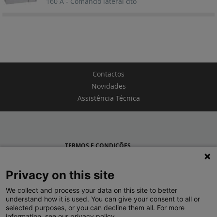
160 A - Comando lateral dto
Contactos
Novidades
Assistência Técnica
TERMOS E CONDIÇÕES
POLÍTICA DE PRIVACIDADE
Privacy on this site
LEGRAND PORTUGAL
We collect and process your data on this site to better
understand how it is used. You can give your consent to all or
GRUPO LEGRAND NO MUNDO
selected purposes, or you can decline them all. For more
information, see our privacy policy.