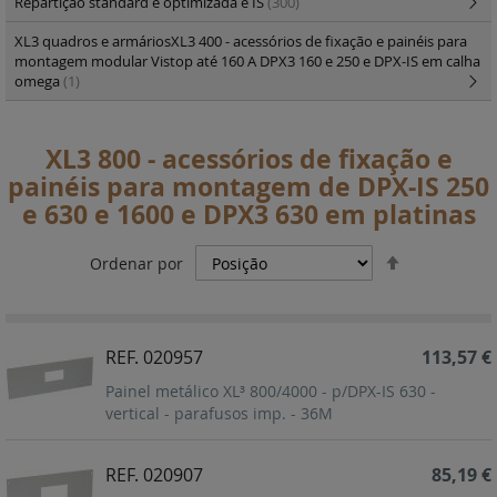
Repartição standard e optimizada e IS
(300)
XL3 quadros e armáriosXL3 400 - acessórios de fixação e painéis para
montagem modular Vistop até 160 A DPX3 160 e 250 e DPX-IS em calha
omega
(1)
XL3 800 - acessórios de fixação e
painéis para montagem de DPX-IS 250
e 630 e 1600 e DPX3 630 em platinas
Definir
Ordenar por
Ordenação
Decrescent
REF. 020957
113,57 €
Painel metálico XL³ 800/4000 - p/DPX-IS 630 -
vertical - parafusos imp. - 36M
REF. 020907
85,19 €