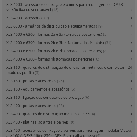
XL3 4000 - acessórios de fixação e painéis para montagem de DMX3
versão fixa ou seccionável
(18)
XL3 4000 - acessórios
(9)
XL3 6300 - armários de distribuição e equipamentos
(19)
XL3 4000 e 6300 - formas 2a e 3a (tomadas posteriores)
(5)
XL3 4000 e 6300 - formas 2b e 3b e 4a (tomadas frontais)
(31)
XL3 4000 e 6300 - formas 2b e 3b (tomadas posteriores)
(8)
XL3 4000 e 6300 - formas 4b (tomadas posteriores)
(6)
XL3 160 - quadros de distribuição de encastrar metálicos e completos - 24
módulos por fila
(5)
XL3 160 - portas e acessórios
(25)
XL3 160 - equipamentos e acessórios
(5)
XL3 160 - ligação dos condutores de proteção
(6)
XL3 400 - portas e acessórios
(28)
XL3 400 - quadros de distribuição metálicos IP 55
(4)
XL3 400 - platinas isolantes e painéis
(9)
XL3 400 - acessórios de fixação e painéis para montagem modular Vistop
até 160 A DPX3 160 e 250 e DPX-IS em calha omega
(6)