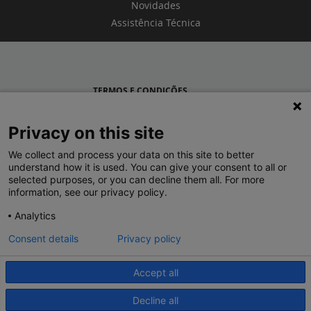
Novidades
Assistência Técnica
TERMOS E CONDIÇÕES
POLÍTICA DE PRIVACIDADE
Privacy on this site
LEGRAND PORTUGAL
We collect and process your data on this site to better
understand how it is used. You can give your consent to all or
GRUPO LEGRAND NO MUNDO
selected purposes, or you can decline them all. For more
information, see our privacy policy.
Analytics
Consent details
Privacy policy
Accept all
© 2020 Legrand. Todos os direitos reservados.
Decline all