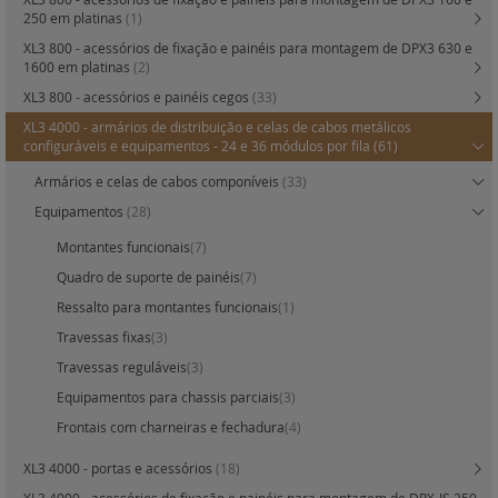
250 em platinas
(1)
XL3 800 - acessórios de fixação e painéis para montagem de DPX3 630 e
1600 em platinas
(2)
XL3 800 - acessórios e painéis cegos
(33)
XL3 4000 - armários de distribuição e celas de cabos metálicos
configuráveis e equipamentos - 24 e 36 módulos por fila
(61)
Armários e celas de cabos componíveis
(33)
Equipamentos
(28)
Montantes funcionais
(7)
Quadro de suporte de painéis
(7)
Ressalto para montantes funcionais
(1)
Travessas fixas
(3)
Travessas reguláveis
(3)
Equipamentos para chassis parciais
(3)
Frontais com charneiras e fechadura
(4)
XL3 4000 - portas e acessórios
(18)