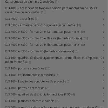
Calha omega de alumínio 2 posições
(1)
XL3 4000 - acessórios de fixação e painéis para montagem de DMX3
versão fixa ou seccionável
(18)
XL3 4000 - acessórios
(9)
XL3 6300 - armários de distribuição e equipamentos
(19)
XL3 4000 e 6300 - formas 2a e 3a (tomadas posteriores)
(5)
XL3 4000 e 6300 - formas 2b e 3b e 4a (tomadas frontais)
(31)
XL3 4000 e 6300 - formas 2b e 3b (tomadas posteriores)
(8)
XL3 4000 e 6300 - formas 4b (tomadas posteriores)
(6)
XL3 160 - quadros de distribuição de encastrar metálicos e completos - 24
módulos por fila
(5)
XL3 160 - portas e acessórios
(25)
XL3 160 - equipamentos e acessórios
(5)
XL3 160 - ligação dos condutores de proteção
(6)
XL3 400 - portas e acessórios
(28)
XL3 400 - quadros de distribuição metálicos IP 55
(4)
XL3 400 - platinas isolantes e painéis
(9)
XL3 400 - acessórios de fixação e painéis para montagem modular Vistop