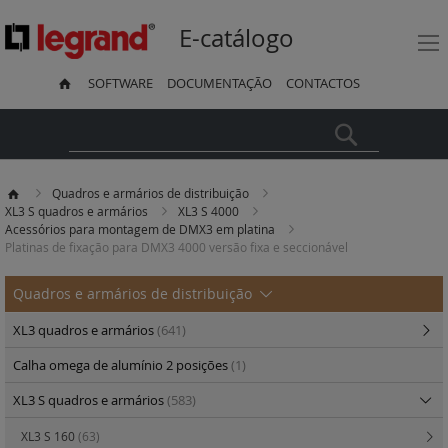
E-catálogo
SOFTWARE
DOCUMENTAÇÃO
CONTACTOS
Pesquisa
Quadros e armários de distribuição
XL3 S quadros e armários
XL3 S 4000
Acessórios para montagem de DMX3 em platina
Platinas de fixação para DMX3 4000 versão fixa e seccionável
Quadros e armários de distribuição
XL3 quadros e armários
(641)
Calha omega de alumínio 2 posições
(1)
XL3 S quadros e armários
(583)
XL3 S 160
(63)