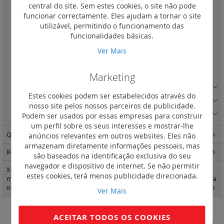
Painéis para DMX3 1600 versão fixa
(3)
central do site. Sem estes cookies, o site não pode
funcionar correctamente. Eles ajudam a tornar o site
Painéis para DMX3 1600 versão seccionável
(3)
utilizável, permitindo o funcionamento das
Platinas de fixação para DMX3 2500 versão fixa e seccionável
(2)
funcionalidades básicas.
Painéis para DMX3 1600 versão fixa e seccionável
(2)
Ver Mais
Platinas de fixação para DMX3 4000 versão fixa e seccionável
(1)
Painéis para DMX3 4000 versão fixa e seccionável
(1)
Marketing
Acessórios universais e placas de montagem
(13)
Estes cookies podem ser estabelecidos através do
Suportes de barramento e acessórios
(22)
nosso site pelos nossos parceiros de publicidade.
Barramentos e acessórios
(6)
Podem ser usados por essas empresas para construir
um perfil sobre os seus interesses e mostrar-lhe
Quadros modulares - encastrar e salientes e estanques
(144)
anúncios relevantes em outros websites. Eles não
armazenam diretamente informações pessoais, mas
Repartição standard e optimizada e IS
(300)
são baseados na identificação exclusiva do seu
navegador e dispositivo de internet. Se não permitir
XL3 quadros e armáriosXL3 400 - acessórios de fixação e painéis para
estes cookies, terá menos publicidade direcionada.
montagem modular Vistop até 160 A DPX3 160 e 250 e DPX-IS em calha
omega
(1)
Ver Mais
ACEITAR TODOS OS COOKIES
Platinas de fixação para DMX3 4000