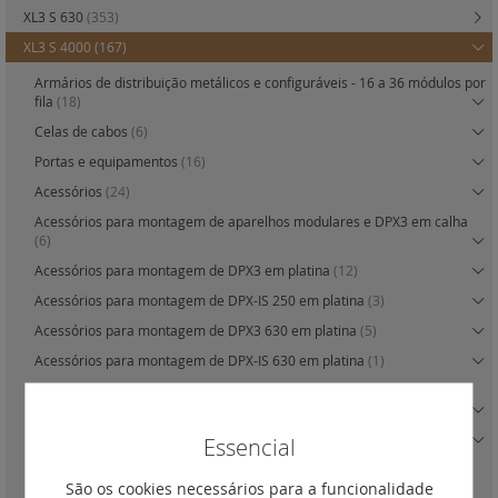
XL3 S 630
(353)
XL3 S 4000
(167)
Armários de distribuição metálicos e configuráveis - 16 a 36 módulos por
fila
(18)
Celas de cabos
(6)
Portas e equipamentos
(16)
Acessórios
(24)
Acessórios para montagem de aparelhos modulares e DPX3 em calha
(6)
Acessórios para montagem de DPX3 em platina
(12)
Acessórios para montagem de DPX-IS 250 em platina
(3)
Acessórios para montagem de DPX3 630 em platina
(5)
Acessórios para montagem de DPX-IS 630 em platina
(1)
Acessórios para montagem dos DPX3 1600 e DPX-IS 1600 em platina
(20)
Acessórios para montagem de DMX3 em platina
(15)
Essencial
Platinas de fixação para DMX3 1600 versão fixa ou seccionável
(3)
São os cookies necessários para a funcionalidade