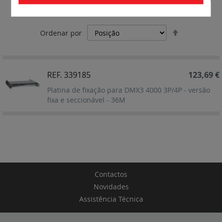
versão fixa e seccionável
Definir
Ordenar por
Ordenação
Decrescent
REF. 339185
123,69 €
Platina de fixação para DMX3 4000 3P/4P - versão
fixa e seccionável - 36M
Contactos
Novidades
Assistência Técnica