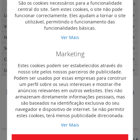
São os cookies necessários para a funcionalidade
Livinglight/Multibox - Soluções para centralização de mecanismos
(16)
central do site. Sem estes cookies, o site não pode
funcionar correctamente. Eles ajudam a tornar o site
Living Now
(456)
utilizável, permitindo o funcionamento das
Valena Life
(357)
funcionalidades básicas.
Ver Mais
Niloé Step
(191)
Suno
(263)
Marketing
Caixas de encastrar Batibox
(57)
Estes cookies podem ser estabelecidos através do
Light Now
(457)
nosso site pelos nossos parceiros de publicidade.
Podem ser usados por essas empresas para construir
um perfil sobre os seus interesses e mostrar-lhe
Livinglight/Multibox - Soluções para
anúncios relevantes em outros websites. Eles não
armazenam diretamente informações pessoais, mas
instalação em perfis ou painéis
são baseados na identificação exclusiva do seu
navegador e dispositivo de internet. Se não permitir
Definir
Ordenar por
estes cookies, terá menos publicidade direcionada.
Ordenação
Decrescent
Ver Mais