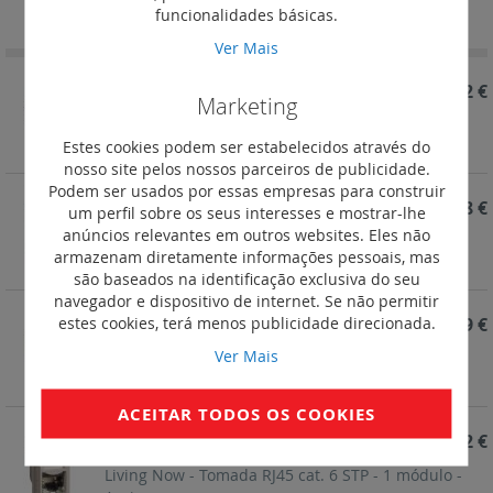
Ordenação
funcionalidades básicas.
Decrescent
Ver Mais
REF. KW4279C6S
13,62 €
Marketing
Living Now - Tomada RJ45 cat. 6 STP - 1 módulo -
Estes cookies podem ser estabelecidos através do
Branco
nosso site pelos nossos parceiros de publicidade.
Podem ser usados por essas empresas para construir
REF. KW4279C6F
19,78 €
um perfil sobre os seus interesses e mostrar-lhe
anúncios relevantes em outros websites. Eles não
Living Now - Tomada RJ45 cat. 6 FTP - 1 módulo -
armazenam diretamente informações pessoais, mas
Branco
são baseados na identificação exclusiva do seu
navegador e dispositivo de internet. Se não permitir
estes cookies, terá menos publicidade direcionada.
REF. KW4279C6
9,79 €
Ver Mais
Living Now - Tomada RJ45 cat. 6 UTP - 1 módulo -
Branco
ACEITAR TODOS OS COOKIES
REF. KM4279C6S
13,62 €
Living Now - Tomada RJ45 cat. 6 STP - 1 módulo -