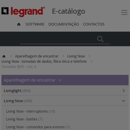
E-catálogo
SOFTWARE
DOCUMENTAÇÃO
CONTACTOS
Pesquisa
Aparelhagem de encastrar
Living Now
Living Now - tomadas de dados, fibra ótica e telefone
Tomadas RJ45 - Cat. 6
Aparelhagem de encastrar
Livinglight
(692)
Living Now
(456)
Living Now - interruptores
(10)
Living Now - botões
(7)
Living Now - comandos para estores
(1)