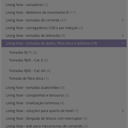
Living Now - variadores
(1)
Living Now - detetores de movimento IV
(11)
Living Now - tomadas de corrente
(41)
Living Now - carregadores USB e por indução
(2)
Living Now - tomadas de televisão
(9)
Living Now - tomadas de dados, fibra ótica e telefone
(19)
Tomadas RJ 11
(3)
Tomadas RJ45 - Cat. 6
(9)
Tomadas RJ45 - Cat. 6A
(6)
Tomada de fibra ótica
(1)
Living Now - tomadas áudio/vídeo
(8)
Living Now - campainhas e besouros
(5)
Living Now - sinalização luminosa
(4)
Living Now - soluções para quarto de hotel
(7)
Living Now - lâmpada de leitura com interruptor
(3)
Living Now - leds para mecanismos de comando
(3)