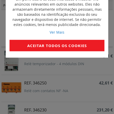
anúncios relevantes em outros websites. Eles não
Postos externos Linha 5000
(37)
armazenam diretamente informações pessoais, mas
são baseados na identificação exclusiva do seu
navegador e dispositivo de internet. Se não permitir
Relés atuadores
estes cookies, terá menos publicidade direcionada.
Ver Mais
Definir
Ordenar por
Ordenação
Decrescent
ACEITAR TODOS OS COOKIES
REF. 346260
187,31 €
Relé temporizador - 4 módulos DIN
REF. 346250
42,61 €
Relé com contatos NF -NA
REF. 346230
231,20 €