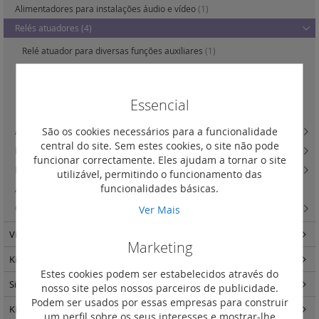
Alimentadores para instalações áudio e vídeo
(1)
Relés atuadores
(4)
Relé atuador para diversas funções auxiliares
(1)
Relé atuador para trincos elétricos
(1)
Relé com contactos NF-NA
(1)
Essencial
Relé temporizado
(1)
São os cookies necessários para a funcionalidade
Acessórios de vídeo
(3)
central do site. Sem estes cookies, o site não pode
Interface com outros sistemas
(2)
funcionar correctamente. Eles ajudam a tornar o site
Interface de expansão
(2)
utilizável, permitindo o funcionamento das
funcionalidades básicas.
Acessórios de campainha
(1)
Outros acessórios
(1)
Ver Mais
Video controlo para porteiros
(1)
Marketing
Kits video e áudio porteiros
(8)
Estes cookies podem ser estabelecidos através do
Sistema IP
(8)
nosso site pelos nossos parceiros de publicidade.
Podem ser usados por essas empresas para construir
Kits videoporteiros
(8)
um perfil sobre os seus interesses e mostrar-lhe