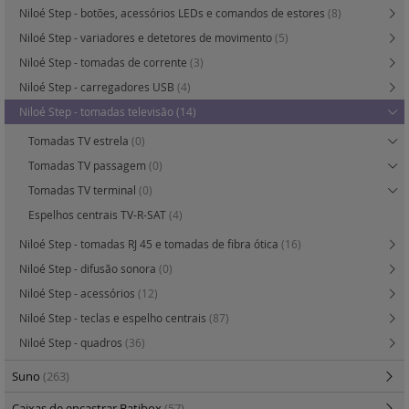
Niloé Step - botões, acessórios LEDs e comandos de estores
(8)
Niloé Step - variadores e detetores de movimento
(5)
Niloé Step - tomadas de corrente
(3)
Niloé Step - carregadores USB
(4)
Niloé Step - tomadas televisão
(14)
Tomadas TV estrela
(0)
Tomadas TV passagem
(0)
Tomadas TV terminal
(0)
Espelhos centrais TV-R-SAT
(4)
Niloé Step - tomadas RJ 45 e tomadas de fibra ótica
(16)
Niloé Step - difusão sonora
(0)
Niloé Step - acessórios
(12)
Niloé Step - teclas e espelho centrais
(87)
Niloé Step - quadros
(36)
Suno
(263)
Caixas de encastrar Batibox
(57)