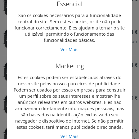
Essencial
Niloé Step - Tomada TV+R+SAT - Estrela - (baixa
atenuação: 1.5 dB)
São os cookies necessários para a funcionalidade
central do site. Sem estes cookies, o site não pode
funcionar correctamente. Eles ajudam a tornar o site
REF. 864056B
6,44 €
utilizável, permitindo o funcionamento das
funcionalidades básicas.
Niloé Step - Tomada TV+SAT - Terminal - (atenuação
<lt/> 14 dB)
Ver Mais
Marketing
REF. 864055B
8,44 €
Niloé Step - Tomada TV+SAT - Passagem -
Estes cookies podem ser estabelecidos através do
(atenuação <lt/> 14 dB)
nosso site pelos nossos parceiros de publicidade.
Podem ser usados por essas empresas para construir
um perfil sobre os seus interesses e mostrar-lhe
REF. 864054B
5,60 €
anúncios relevantes em outros websites. Eles não
Niloé Step - Tomada TV+SAT - Estrela - (baixa
armazenam diretamente informações pessoais, mas
atenuação: 1 dB)
são baseados na identificação exclusiva do seu
navegador e dispositivo de internet. Se não permitir
estes cookies, terá menos publicidade direcionada.
REF. 864053B
5,94 €
Ver Mais