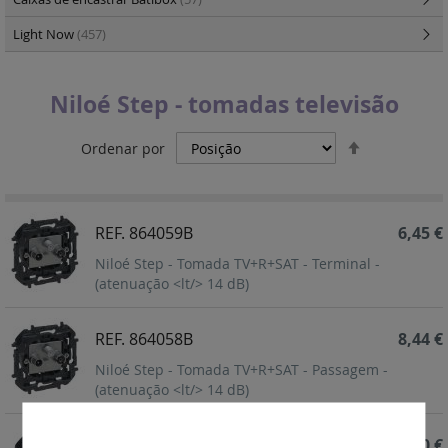
Light Now
(457)
Niloé Step - tomadas televisão
Definir
Ordenar por
Ordenação
Decrescent
REF. 864059B
6,45 €
Niloé Step - Tomada TV+R+SAT - Terminal -
(atenuação <lt/> 14 dB)
REF. 864058B
8,44 €
Niloé Step - Tomada TV+R+SAT - Passagem -
(atenuação <lt/> 14 dB)
REF. 864057B
5,60 €