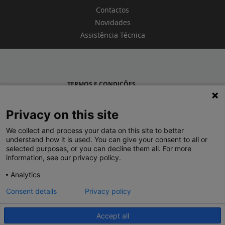
Contactos
Novidades
Assistência Técnica
TERMOS E CONDIÇÕES
POLÍTICA DE PRIVACIDADE
Privacy on this site
LEGRAND PORTUGAL
We collect and process your data on this site to better
understand how it is used. You can give your consent to all or
GRUPO LEGRAND NO MUNDO
selected purposes, or you can decline them all. For more
information, see our privacy policy.
Analytics
Consent details
Privacy policy
Accept all
© 2020 Legrand. Todos os direitos reservados.