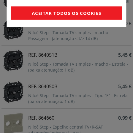
Niloé Step - Tomada TV simples - macho - Terminal
- (atenuação <lt/> 14 dB)
ACEITAR TODOS OS COOKIES
REF. 864052B
7,80 €
Niloé Step - Tomada TV simples - macho -
Passagem - (atenuação <lt/> 14 dB)
REF. 864051B
5,45 €
Niloé Step - Tomada TV simples - macho - Estrela -
(baixa atenuação: 1 dB)
REF. 864050B
5,45 €
Niloé Step - Tomada TV simples - Tipo "F" - Estrela -
(baixa atenuação: 1 dB)
REF. 864660
0,99 €
Niloé Step - Espelho central TV+R-SAT
adaptador/universal - Arei