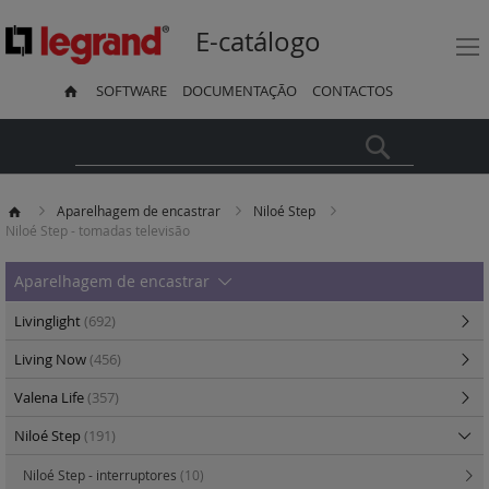
E-catálogo
SOFTWARE
DOCUMENTAÇÃO
CONTACTOS
Pesquisa
Aparelhagem de encastrar
Niloé Step
Niloé Step - tomadas televisão
Aparelhagem de encastrar
Livinglight
(692)
Living Now
(456)
Valena Life
(357)
Niloé Step
(191)
Niloé Step - interruptores
(10)