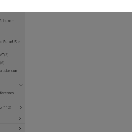
Schuko/Itália
Schuko +
rd Euro/US e
SAT
(3)
(6)
turador com
iferentes
to
(112)