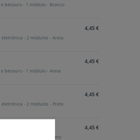
 e besouro - 1 módulo - Branco
4,45 €
eletrónica - 2 módulos - Areia
4,45 €
e besouro - 1 módulo - Areia
4,45 €
eletrónica - 2 módulos - Preto
4,45 €
 e besouro - 1 módulo - Preto