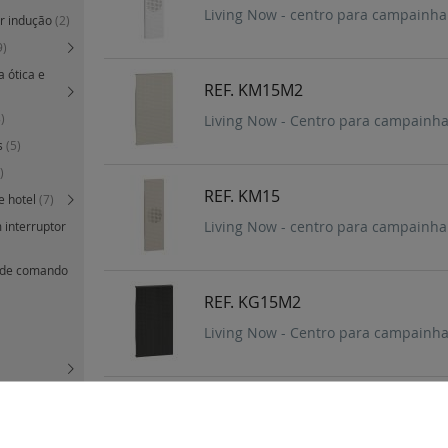
Living Now - centro para campainha
or indução
(2)
9)
a ótica e
REF. KM15M2
)
Living Now - Centro para campainha 
s
(5)
)
REF. KM15
e hotel
(7)
Living Now - centro para campainha 
 interruptor
s de comando
REF. KG15M2
Living Now - Centro para campainha 
0)
REF. KG15
Living Now - Centro para campainha