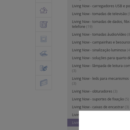
Living Now - carregadores USB e p
Living Now - tomadas de televisão
(
Living Now - tomadas de dados, fibr
telefone
(19)
Living Now - tomadas áudio/vídeo
(8
Living Now - campainhas e besouro
Living Now - sinalização luminosa
(4
Living Now - soluções para quarto d
Living Now - lâmpada de leitura com
(3)
Living Now - leds para mecanismo
(3)
Living Now - obturadores
(3)
Living Now - suportes de fixação
(5)
Living Now - caixas de encastrar
(3)
Living Now - quadro estanque IP44
(
Living Now - Teclas e centros
(196)