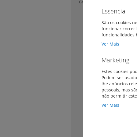
Centros
(99)
Essencial
Centros com tampa para tom
Schuko
(3)
São os cookies ne
Centros de 3 módulos para t
funcionar correct
Schuko
(3)
funcionalidades 
Centros para campainhas e b
Ver Mais
Centros para carregadores U
Centros para detetores de m
Marketing
Centros para interruptor geral
Estes cookies po
Centros para obturadores
(9)
Podem ser usados
Centros para sinalizadores lu
lhe anúncios rel
Centros para tomada de fibra 
pessoais, mas são
não permitir est
Centros para tomada HDMI pr
conectorizada
(3)
Ver Mais
Centros para tomada TV+SAT
(
Centros para tomada USB pré
conectorizada
(3)
Centros para tomadas 2P+T S
lanterna de emergência
(5)