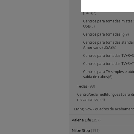
Centros para tomadas bipasso 
(P40)
(7)
Centros para tomadas mistas 
USB
(3)
Centros para tomadas RJ
(9)
Centros para tomadas standa
Americano (USA)
(6)
Centros para tomadas TV+R+
Centros para tomadas TV+SAT
Centros para TV simples e ob
saída de cabos
(6)
Teclas
(93)
Centro/tecla multifunções (para d
mecanismos)
(4)
Living Now - quadros de acabamen
Valena Life
(357)
Niloé Step
(191)