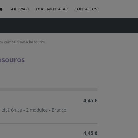
SOFTWARE
DOCUMENTAÇÃO
CONTACTOS
uisa
ra campainhas e besouros
esouros
ação
cente
4,45 €
eletrónica - 2 módulos - Branco
4,45 €