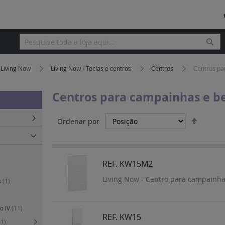
Pesq
Pesquisa
Living Now
Living Now - Teclas e centros
Centros
Centros pa
Centros para campainhas e b
Definir
Ordenar por
Orden
Decres
REF. KW15M2
Living Now - Centro para campainha 
s
(1)
o IV
(11)
REF. KW15
41)