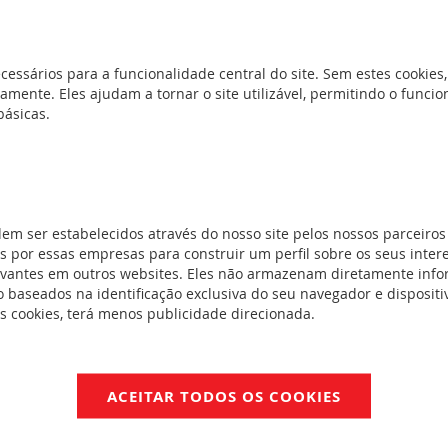
adas 2P+T
cessários para a funcionalidade central do site. Sem estes cookies,
omadas 2P+T
amente. Eles ajudam a tornar o site utilizável, permitindo o func
básicas.
esouros
(6)
SB
(3)
ovimento
(9)
 de cartão
(6)
dem ser estabelecidos através do nosso site pelos nossos parceiros
 por essas empresas para construir um perfil sobre os seus inter
minosos
(3)
evantes em outros websites. Eles não armazenam diretamente inf
ótica
(3)
 baseados na identificação exclusiva do seu navegador e dispositiv
es cookies, terá menos publicidade direcionada.
é-
3)
-
ACEITAR TODOS OS COOKIES
chuko e para