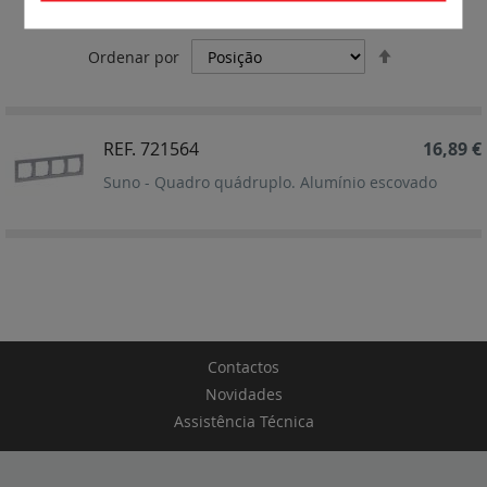
Quádruplo
Definir
Ordenar por
Ordenação
Decrescent
REF. 721564
16,89 €
Suno - Quadro quádruplo. Alumínio escovado
Contactos
Novidades
Assistência Técnica