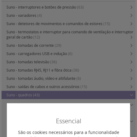
Suno - interruptores e botões de pressão
(63)
Suno - variadores
(4)
Suno - detetores de movimentos e comandos de estores
(15)
Suno - termostatos e interruptor para comando de ventilação e Interruptor
geral de cartão
(12)
Suno - tomadas de corrente
(29)
Suno - carregadores USB e indução
(6)
Suno - tomadas televisão
(36)
Suno - tomadas RJ45, RJ11 e fibra ótica
(36)
Suno - tomadas áudio, vídeo e altifalante
(6)
Suno - saídas de cabos e outros acessórios
(15)
Suno - quadros
(43)
Quadro Branco
(5)
Quadro Branco IP 44 com tampa
(1)
Essencial
Quadro Alumínio
(5)
Quadro Alumínio IP 44 com tampa
(1)
São os cookies necessários para a funcionalidade