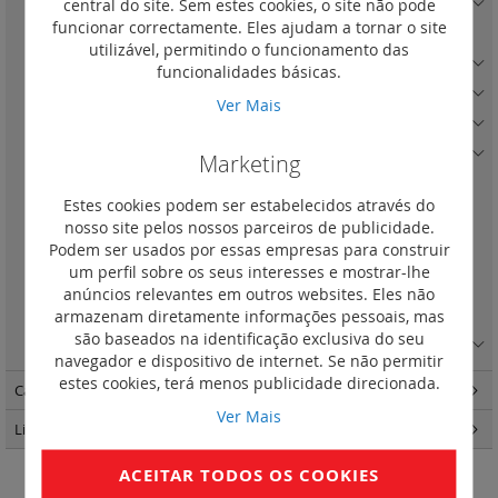
central do site. Sem estes cookies, o site não pode
Quadro Preto Mate
(6)
funcionar correctamente. Eles ajudam a tornar o site
Quadro Preto Mate IP 44 com tampa
(0)
utilizável, permitindo o funcionamento das
Quadro Duna
(5)
funcionalidades básicas.
Quadro Pluma
(5)
Ver Mais
Quadro Cinzento Escuro
(5)
Quadro Alumínio Escovado
(5)
Marketing
Simples
(1)
Estes cookies podem ser estabelecidos através do
Duplo
(1)
nosso site pelos nossos parceiros de publicidade.
Podem ser usados por essas empresas para construir
Triplo
(1)
um perfil sobre os seus interesses e mostrar-lhe
Quádruplo
(1)
anúncios relevantes em outros websites. Eles não
Quíntuplo
(1)
armazenam diretamente informações pessoais, mas
são baseados na identificação exclusiva do seu
Quadro Preto Quadriculado
(5)
navegador e dispositivo de internet. Se não permitir
estes cookies, terá menos publicidade direcionada.
Caixas de encastrar Batibox
(57)
Ver Mais
Light Now
(457)
ACEITAR TODOS OS COOKIES