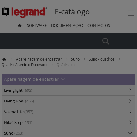
E-catálogo
SOFTWARE
DOCUMENTAÇÃO
CONTACTOS
Pesquisa
Aparelhagem de encastrar
Suno
Suno - quadros
Quadro Alumínio Escovado
Quádruplo
Aparelhagem de encastrar
Livinglight
(692)
Living Now
(456)
Valena Life
(357)
Niloé Step
(191)
Suno
(263)