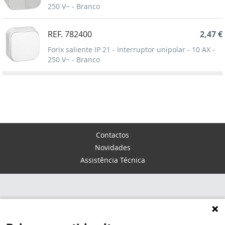
250 V~ - Branco
REF. 782400
2,47 €
Forix saliente IP 21 - Interruptor unipolar - 10 AX -
250 V~ - Branco
Contactos
Novidades
Assistência Técnica
TERMOS E CONDIÇÕES