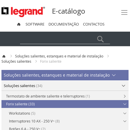
E-catálogo
SOFTWARE
DOCUMENTAÇÃO
CONTACTOS
Pesquisa
Soluções salientes, estanques e material de instalação
Soluções salientes
Forix saliente
Soluções salientes, estanques e material de instalação
Soluções salientes
(34)
Termostato de ambiente saliente e telerruptores
(1)
Forix saliente
(33)
Workstations
(5)
Interruptores 10 AX - 250 V~
(8)
Botões 6 A - 250 V~
(2)