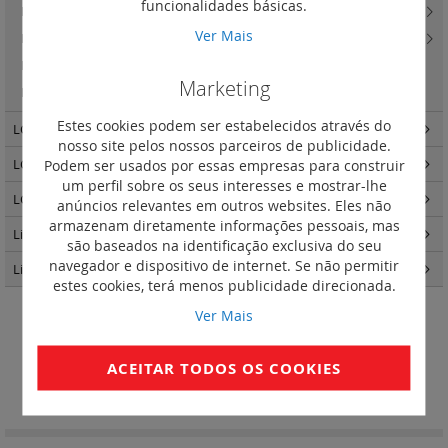
funcionalidades básicas.
LCS3 cat. 8 6A e 6 - tomadas e paineis e unidades e cabos para voz
(3)
Ver Mais
LCS3 cat. 8, 6A e 6 - acessórios
(10)
LCS3 cat. 8
(2)
Marketing
LCS3 cat. 6A - ficha de ligação rápida RJ 45 cat 6A STP
(1)
Estes cookies podem ser estabelecidos através do
LCS3 fibra ótica
(140)
nosso site pelos nossos parceiros de publicidade.
LCS3 quadros e armários
(34)
Podem ser usados por essas empresas para construir
um perfil sobre os seus interesses e mostrar-lhe
LCS3 distribuição de energia
(25)
anúncios relevantes em outros websites. Eles não
armazenam diretamente informações pessoais, mas
Linkeo - Quadros e Armários
(87)
são baseados na identificação exclusiva do seu
navegador e dispositivo de internet. Se não permitir
Linkeo C cobre
(31)
estes cookies, terá menos publicidade direcionada.
Ver Mais
LCS3 cat. 7 - cabos e cordões
ACEITAR TODOS OS COOKIES
Definir
Ordenar por
Ordenação
Decrescent