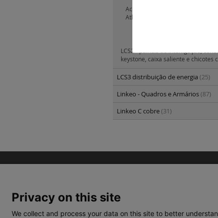
Acessórios para Rack VDI mural p
Atlantic e Atlantic Inox e Marina
(2
Entrada de cabos
(2)
LCS2 - painéis de interligação, cone
keystone, caixa saliente e chicotes c
LCS3 distribuição de energia
(25)
Linkeo - Quadros e Armários
(87)
Linkeo C cobre
(31)
Privacy on this site
We collect and process your data on this site to better understan