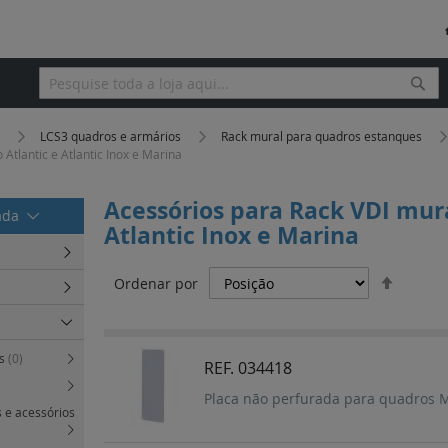
Pesq
Pesquisa
a
LCS3 quadros e armários
Rack mural para quadros estanques
Atlantic e Atlantic Inox e Marina
Acessórios para Rack VDI mura
rada
Atlantic Inox e Marina
Definir
Ordenar por
Orden
Decres
es
(0)
REF. 034418
)
Placa não perfurada para quadros 
 e acessórios