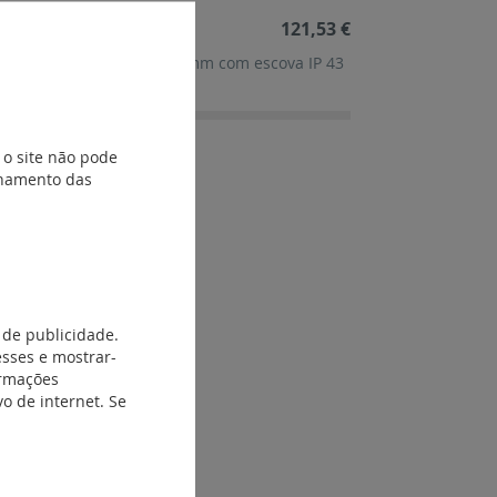
121,53 €
c metal - largura 600/800 mm com escova IP 43
 o site não pode
ionamento das
 de publicidade.
esses e mostrar-
ormações
o de internet. Se