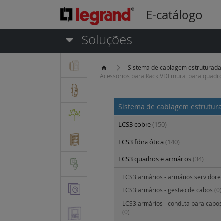
E-catálogo
Soluções
Sistema de cablagem estruturad
Acessórios para Rack VDI mural para quadro 
Sistema de cablagem estrutu
LCS3 cobre
(150)
LCS3 fibra ótica
(140)
LCS3 quadros e armários
(34)
LCS3 armários - armários servidor
LCS3 armários - gestão de cabos
(0
LCS3 armários - conduta para cabos
(0)