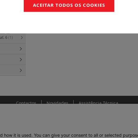
ACEITAR TODOS OS COOKIES
ara quadro
)
ctores
at. 6
(1)
Contactos
Novidades
Assistência Técnica
d how it is used. You can give your consent to all or selected purpos