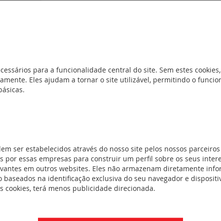
 acessórios
REF. 032946
tenção térmica
Entrada de cabos p/quadros Atlanti
m e acessórios
cessários para a funcionalidade central do site. Sem estes cookies,
amente. Eles ajudam a tornar o site utilizável, permitindo o func
rios
(9)
básicas.
uadros murais
s
(10)
dem ser estabelecidos através do nosso site pelos nossos parceiros
 por essas empresas para construir um perfil sobre os seus inter
evantes em outros websites. Eles não armazenam diretamente inf
c, Atlantic
 baseados na identificação exclusiva do seu navegador e dispositiv
es cookies, terá menos publicidade direcionada.
ara quadro