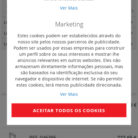
LCS2 - painéis de interligação, conectores keystone, caixa saliente e
Ver Mais
chicotes cat. 6
(1)
LCS3 distribuição de energia
(25)
Marketing
Linkeo - Quadros e Armários
(87)
Estes cookies podem ser estabelecidos através do
nosso site pelos nossos parceiros de publicidade.
Linkeo C cobre
(31)
Podem ser usados por essas empresas para construir
um perfil sobre os seus interesses e mostrar-lhe
anúncios relevantes em outros websites. Eles não
Rack 19''
armazenam diretamente informações pessoais, mas
são baseados na identificação exclusiva do seu
Definir
navegador e dispositivo de internet. Se não permitir
Ordenar por
Ordenação
estes cookies, terá menos publicidade direcionada.
Decrescent
Ver Mais
REF. 046396
818,60 €
ACEITAR TODOS OS COOKIES
LCS2 - Rack 19'' - 42U - 1956 x 540 x 822mm
REF. 046395
727,65 €