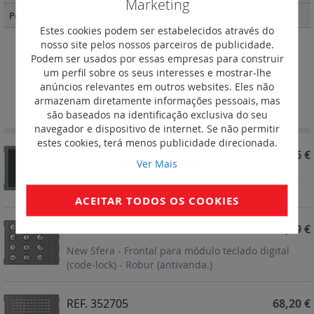
Marketing
Postos externos Linha 5000
(37)
Estes cookies podem ser estabelecidos através do
nosso site pelos nossos parceiros de publicidade.
Podem ser usados por essas empresas para construir
Frontais para módulos diversos
um perfil sobre os seus interesses e mostrar-lhe
anúncios relevantes em outros websites. Eles não
Definir
Ordenar por
armazenam diretamente informações pessoais, mas
Ordenação
são baseados na identificação exclusiva do seu
Decrescent
navegador e dispositivo de internet. Se não permitir
estes cookies, terá menos publicidade direcionada.
REF. 353205
61,46 €
Ver Mais
New Sfera - Frontal para módulo leitor de cartões
RFID - Robur (antivandalismo)
ACEITAR TODOS OS COOKIES
REF. 353005
185,49 €
New Sfera - Frontal para módulo teclado digital
(code-lock) - Robur (antivanda.)
REF. 352705
68,20 €