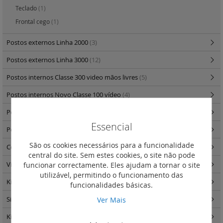
Teclado
(1)
Frontal cego
(1)
Postos externos Linha 2000
(3)
Postos externos Linha 3000
(12)
Postos internos Classe 300 video mãos livres
(5)
Postos internos Novo Classe 100 vídeo
(4)
Postos internos Novo Classe 100 áudio
(2)
Essencial
Postos internos Novo Classe 100 - acessórios
(3)
São os cookies necessários para a funcionalidade
Componentes de sistema
(14)
central do site. Sem estes cookies, o site não pode
funcionar correctamente. Eles ajudam a tornar o site
Video controlo para porteiros
(1)
utilizável, permitindo o funcionamento das
Kits video e áudio porteiros
(8)
funcionalidades básicas.
Ver Mais
Sistema IP
(8)
Kits videoporteiros
(8)