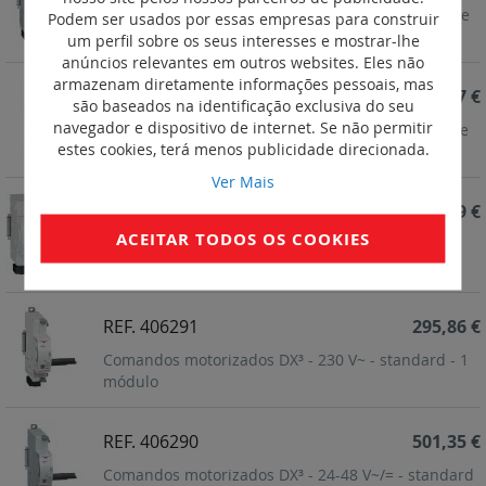
Comandos motorizados DX³ - 230 V~ - Com rearme
Podem ser usados por essas empresas para construir
automático integrado - 2 mód.
um perfil sobre os seus interesses e mostrar-lhe
anúncios relevantes em outros websites. Eles não
armazenam diretamente informações pessoais, mas
REF. 406293
488,47 €
são baseados na identificação exclusiva do seu
navegador e dispositivo de internet. Se não permitir
Comandos motorizados DX³ - 24 a 48 V~/= -rearme
estes cookies, terá menos publicidade direcionada.
automático integrado - 2 mód.
Ver Mais
REF. 406292
877,39 €
ACEITAR TODOS OS COOKIES
Comandos motorizados Função ON/OFF para DX³
de 1.5 mód/pólo - 230 V~ - 2 mód.
REF. 406291
295,86 €
Comandos motorizados DX³ - 230 V~ - standard - 1
módulo
REF. 406290
501,35 €
Comandos motorizados DX³ - 24-48 V~/= - standard