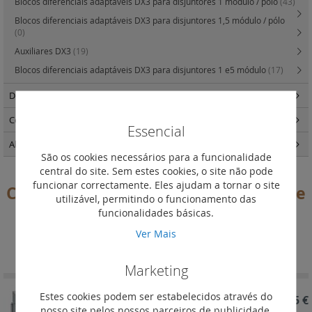
Blocos diferenciais adaptáveis DX3 para disjuntores 1 módulo / pólo
(43)
Blocos diferenciais adaptáveis DX3 para disjuntores 1,5 módulo / pólo
(0)
Auxiliares DX3
(19)
Blocos diferenciais adaptáveis DX3 para disjuntores 1 e5 módulo
(17)
Descarregadores de sobretensões
(34)
Comando e programação
(114)
Essencial
Alimentação e variadores
(40)
São os cookies necessários para a funcionalidade
central do site. Sem estes cookies, o site não pode
funcionar correctamente. Eles ajudam a tornar o site
Comandos motorizados e módulos de
utilizável, permitindo o funcionamento das
rearme automático DX3
funcionalidades básicas.
Ver Mais
Definir
Ordenar por
Ordenação
Decrescent
Marketing
Estes cookies podem ser estabelecidos através do
REF. 406295
425,65 €
nosso site pelos nossos parceiros de publicidade.