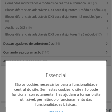
Comandos motorizados e módulos de rearme automático DX3
(7)
Blocos diferenciais adaptáveis DX3 para disjuntores 1 módulo / pólo
(43)
Blocos diferenciais adaptáveis DX3 para disjuntores 1,5 módulo / pólo
(0)
Auxiliares DX3
(19)
Blocos diferenciais adaptáveis DX3 para disjuntores 1 e5 módulo
(17)
Descarregadores de sobretensões
(34)
Comando e programação
(114)
Alimentação e variadores
(40)
Essencial
Bipolares 230 / 400 V~
São os cookies necessários para a funcionalidade
Definir
central do site. Sem estes cookies, o site não pode
Ordenar por
Ordenação
funcionar correctamente. Eles ajudam a tornar o site
Decrescent
utilizável, permitindo o funcionamento das
funcionalidades básicas.
REF. 410015
311,39 €
Ver Mais