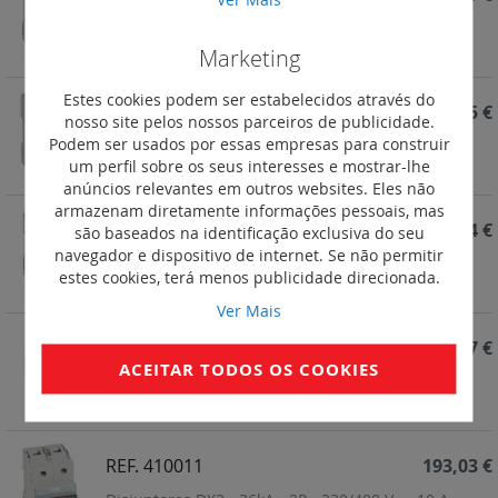
Disjuntores DX3 - 36kA - 2P - 230/400 V~ - 10 A -
curva C - 3 módulos
Marketing
Estes cookies podem ser estabelecidos através do
REF. 410014
262,75 €
nosso site pelos nossos parceiros de publicidade.
Podem ser usados por essas empresas para construir
Disjuntores DX3 - 36kA - 2P - 230/400 V~ - 10 A -
um perfil sobre os seus interesses e mostrar-lhe
curva C - 3módulos
anúncios relevantes em outros websites. Eles não
armazenam diretamente informações pessoais, mas
REF. 410013
212,44 €
são baseados na identificação exclusiva do seu
navegador e dispositivo de internet. Se não permitir
Disjuntores DX3 - 36kA - 2P - 230/400 V~ - 10 A -
estes cookies, terá menos publicidade direcionada.
curva C - 3 módulos
Ver Mais
REF. 410012
196,27 €
ACEITAR TODOS OS COOKIES
Disjuntores DX3 - 36kA - 2P - 230/400 V~ - 10 A -
curva C - 3 módulos
REF. 410011
193,03 €