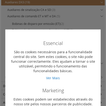
Auxiliares DX3
(19)
Auxiliares de sinalização CA e SD
(3)
Auxiliares de comando ET e MT e DA
(5)
Bobinas de disparo por emissão (ET)
(2)
Bobinas de disparo por tensão mínima (MT)
(2)
Bobina de proteção contra sobretensões
(1)
Essencial
Bobina de disparo autónoma por botão à abertura (DA)
(0)
Inversores de rede manuais
(3)
São os cookies necessários para a funcionalidade
central do site. Sem estes cookies, o site não pode
Comando rotativo prolongado de porta
(1)
funcionar correctamente. Eles ajudam a tornar o site
Acessórios
(7)
utilizável, permitindo o funcionamento das
Auxiliares de comando ET
(5)
funcionalidades básicas.
Blocos diferenciais adaptáveis DX3 para disjuntores 1 e5 módulo
(17)
Ver Mais
Descarregadores de sobretensões
(34)
Marketing
Comando e programação
(114)
Estes cookies podem ser estabelecidos através do
Alimentação e variadores
(40)
nosso site pelos nossos parceiros de publicidade.