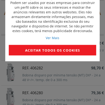
Podem ser usados por essas empresas para construir
um perfil sobre os seus interesses e mostrar-lhe
Auxiliares de comando ET e MT e DA
anúncios relevantes em outros websites. Eles não
armazenam diretamente informações pessoais, mas
são baseados na identificação exclusiva do seu
Definir
Ordenar por
navegador e dispositivo de internet. Se não permitir
Ordenação
estes cookies, terá menos publicidade direcionada.
Decrescent
Ver Mais
REF. 406286
57,62 €
ACEITAR TODOS OS COOKIES
Bobina de proteção contra sobretensões DX³ - 275 V
- 1 module
REF. 406282
98,70 €
Bobina disparo por mínima tensão (MT) DX³ - 24 a
48 V~/=. temp. de 0 a 300 ms
REF. 406280
79,36 €
Bobina disparo por mínima tensão (MT) DX³ - 24 a
48 V~/=. temp. de 0 a 300 ms