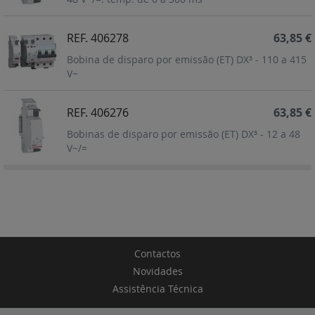
REF. 406278
63,85 €
Bobina de disparo por emissão (ET) DX³ - 110 a 415
V~
REF. 406276
63,85 €
Bobinas de disparo por emissão (ET) DX³ - 12 a 48
V~/=
Contactos
Novidades
Assistência Técnica