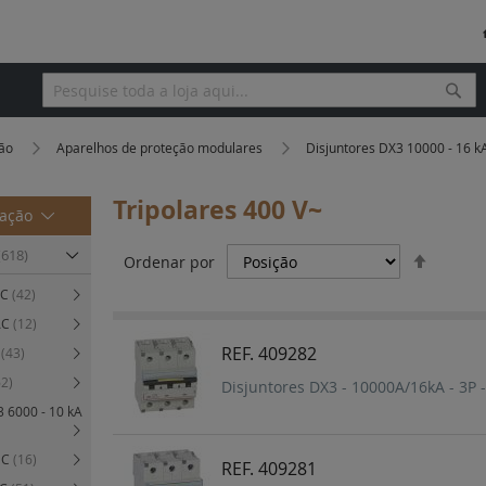
Pesq
Pesquisa
ção
Aparelhos de proteção modulares
Disjuntores DX3 10000 - 16 k
Tripolares 400 V~
mação
Definir
(618)
Ordenar por
Orden
 C
(42)
Decres
 AC
(12)
REF. 409282
C
(43)
62)
Disjuntores DX3 - 10000A/16kA - 3P -
3 6000 - 10 kA
a C
(16)
REF. 409281