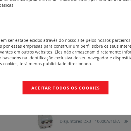
básicas.
 para
REF. 409276
 para
Disjuntores DX3 - 10000A/16kA - 3P -
dem ser estabelecidos através do nosso site pelos nossos parceiros
 para
 por essas empresas para construir um perfil sobre os seus inter
REF. 409275
evantes em outros websites. Eles não armazenam diretamente inf
(34)
 baseados na identificação exclusiva do seu navegador e dispositiv
Disjuntores DX3 - 10000A/16kA - 3P -
es cookies, terá menos publicidade direcionada.
REF. 409274
ACEITAR TODOS OS COOKIES
Disjuntores DX3 - 10000A/16kA - 3P -
REF. 409273
Disjuntores DX3 - 10000A/16kA - 3P -