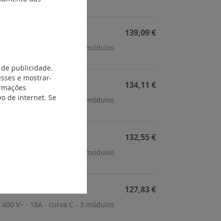
139,09 €
 400 V~ - 32A - curva C - 3 módulos
 de publicidade.
esses e mostrar-
134,11 €
ormações
o de internet. Se
 400 V~ - 25A - curva C - 3 módulos
132,55 €
 400 V~ - 20A - curva C - 3 módulos
127,83 €
 400 V~ - 16A - curva C - 3 módulos