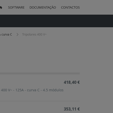
SOFTWARE
DOCUMENTAÇÃO
CONTACTOS
uisa
A curva C
Tripolares 400 V~
ação
cente
418,40 €
 400 V~ - 125A - curva C - 4.5 módulos
353,11 €