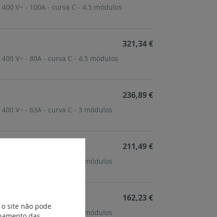
 400 V~ - 100A - curva C - 4.5 módulos
321,34 €
 400 V~ - 80A - curva C - 4.5 módulos
236,89 €
 400 V~ - 63A - curva C - 3 módulos
211,49 €
 400 V~ - 50A - curva C - 3 módulos
162,23 €
 o site não pode
 400 V~ - 40A - curva C - 3 módulos
ionamento das