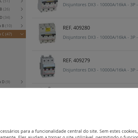
 C
(51)
Disjuntores DX3 - 10000A/16kA - 3P -
 B
(26)
 D
(34)
a B
(10)
REF. 409280
a C
(47)
Disjuntores DX3 - 10000A/16kA - 3P -
REF. 409279
Disjuntores DX3 - 10000A/16kA - 3P -
va D
(9)
)
REF. 409278
)
Disjuntores DX3 - 10000A/16kA - 3P -
nético
(8)
)
)
REF. 409277
cessários para a funcionalidade central do site. Sem estes cookies,
de rearme
Disjuntores DX3 - 10000A/16kA - 3P -
amente. Eles ajudam a tornar o site utilizável, permitindo o func