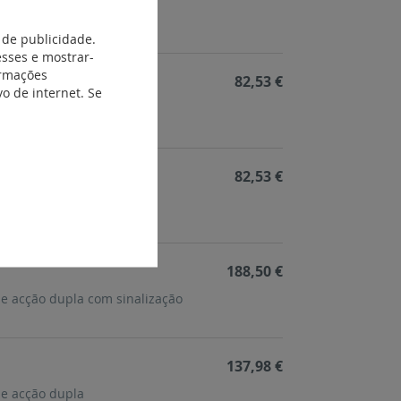
ca
 de publicidade.
esses e mostrar-
ormações
82,53 €
o de internet. Se
e
82,53 €
melha
188,50 €
de acção dupla com sinalização
137,98 €
de acção dupla