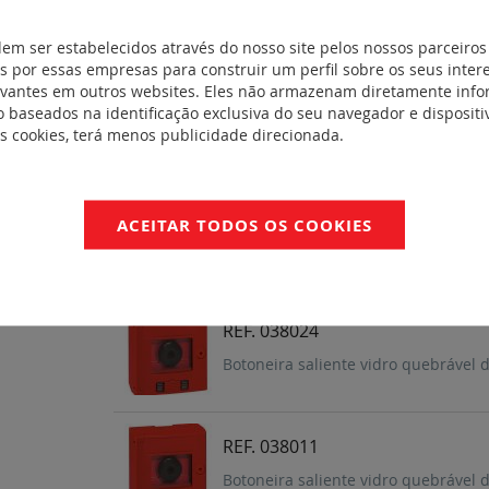
Caixa para reserva de chaves - bran
dem ser estabelecidos através do nosso site pelos nossos parceiros
 por essas empresas para construir um perfil sobre os seus inter
evantes em outros websites. Eles não armazenam diretamente inf
REF. 038055
 baseados na identificação exclusiva do seu navegador e dispositiv
Caixa para reserva de chaves - verd
es cookies, terá menos publicidade direcionada.
REF. 038054
ACEITAR TODOS OS COOKIES
Caixa para reserva de chaves - ver
REF. 038024
Botoneira saliente vidro quebrável 
REF. 038011
Botoneira saliente vidro quebrável 