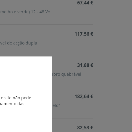
67,44 €
rmelho e verde) 12 - 48 V=
117,56 €
ável de acção dupla
31,88 €
ra botoneiras e caixas de vibro quebrável
182,64 €
 o site não pode
ionamento das
ável com "cabeça de cogumelo"
82,53 €