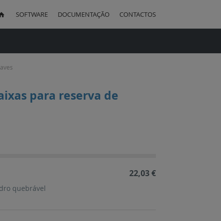
SOFTWARE
DOCUMENTAÇÃO
CONTACTOS
uisa
haves
aixas para reserva de
ação
cente
22,03 €
idro quebrável