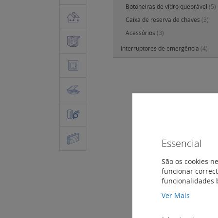
Botoneiras de vidro quebrável
(5)
Caixa de reserva de chaves
(3)
Acessórios
(3)
Interruptores de emergência
(4)
Essencial
São os cookies ne
funcionar correct
funcionalidades 
Ver Mais