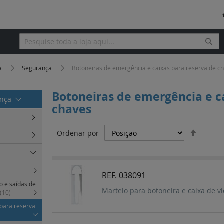
Pesq
Pesquisa
ça
Segurança
Botoneiras de emergência e caixas para reserva de c
Botoneiras de emergência e c
ança
chaves
Definir
Ordenar por
Orden
Decres
REF. 038091
o e saídas de
Martelo para botoneira e caixa de v
(10)
 para reserva