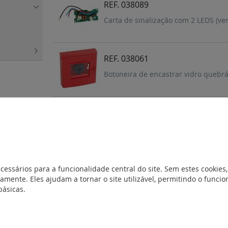
REF. 038089
Carta de sinalização com 2 LEDS (ve
REF. 038061
Botoneira de encastrar vidro quebr
REF. 038060
Caixa de 5 vidros de substituição pa
REF. 038059
cessários para a funcionalidade central do site. Sem estes cookies,
amente. Eles ajudam a tornar o site utilizável, permitindo o func
Botoneira de encastrar vidro quebr
básicas.
REF. 038056