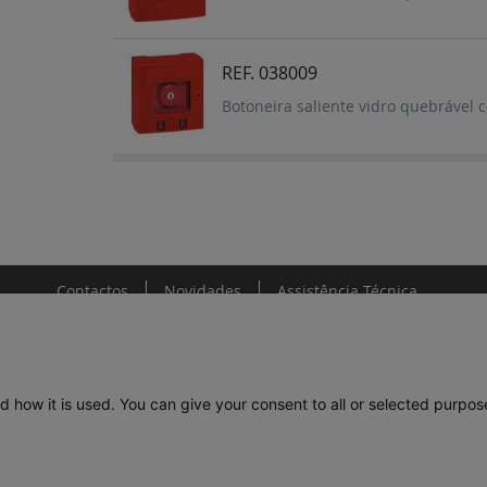
REF. 038009
Botoneira saliente vidro quebrável
Contactos
Novidades
Assistência Técnica
d how it is used. You can give your consent to all or selected purpos
DE
LEGRAND PORTUGAL
GRUPO LEGRAND NO MUNDO