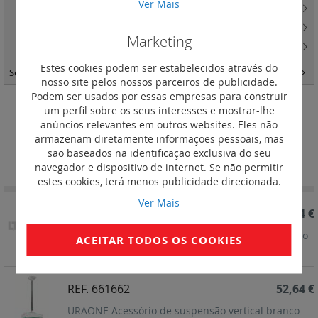
Ver Mais
Etiquetas para os blocos autónomos
(7)
Lanterna portátil LED
(2)
Marketing
Pilotos de balizagem Lipso LED
(17)
Estes cookies podem ser estabelecidos através do
Segurança
(37)
nosso site pelos nossos parceiros de publicidade.
Podem ser usados por essas empresas para construir
um perfil sobre os seus interesses e mostrar-lhe
Acessório de suspensão vertical
anúncios relevantes em outros websites. Eles não
armazenam diretamente informações pessoais, mas
Definir
são baseados na identificação exclusiva do seu
Ordenar por
Ordenação
navegador e dispositivo de internet. Se não permitir
Decrescent
estes cookies, terá menos publicidade direcionada.
Ver Mais
REF. 661663
74,34 €
URAONE Acessório de suspensão vertical alumínio
ACEITAR TODOS OS COOKIES
REF. 661662
52,64 €
URAONE Acessório de suspensão vertical branco