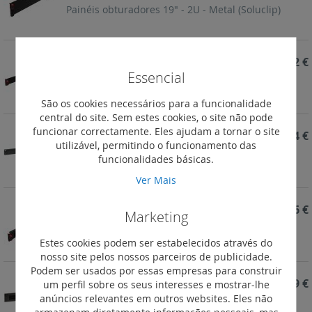
Painéis obturadores 19" - 2U - Metal (Soluclip)
REF. 046538
47,72 €
Essencial
Painéis obturadores 19" - 1U - Metal (Soluclip)
São os cookies necessários para a funcionalidade
central do site. Sem estes cookies, o site não pode
funcionar correctamente. Eles ajudam a tornar o site
REF. 046532
23,84 €
utilizável, permitindo o funcionamento das
Painéis obturadores 19" - 1U - Plástico (fixação
funcionalidades básicas.
direta)
Ver Mais
REF. 046530
57,16 €
Marketing
Painéis passa fios 19" - 1U - Metal com escova
Estes cookies podem ser estabelecidos através do
(Soluclip)
nosso site pelos nossos parceiros de publicidade.
Podem ser usados por essas empresas para construir
REF. 046528
38,09 €
um perfil sobre os seus interesses e mostrar-lhe
anúncios relevantes em outros websites. Eles não
Painéis passa fios 19" - 1U - Plástico com escova
armazenam diretamente informações pessoais, mas