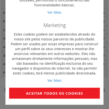
Monitor com punho V16M
(1)
funcionalidades básicas.
Ver Mais
Postos internos Novo Classe 100 áudio
(2)
Postos internos Novo Classe 100 - acessórios
(3)
Marketing
Componentes de sistema
(14)
Estes cookies podem ser estabelecidos através do
Video controlo para porteiros
(1)
nosso site pelos nossos parceiros de publicidade.
Podem ser usados por essas empresas para construir
Kits video e áudio porteiros
(8)
um perfil sobre os seus interesses e mostrar-lhe
anúncios relevantes em outros websites. Eles não
Sistema IP
(8)
armazenam diretamente informações pessoais, mas
são baseados na identificação exclusiva do seu
Kits videoporteiros
(8)
navegador e dispositivo de internet. Se não permitir
Postos externos Linha 5000
(37)
estes cookies, terá menos publicidade direcionada.
Ver Mais
Monitor conectado X16E mãos livres
ACEITAR TODOS OS COOKIES
Definir
Ordenar por
Ordenação
Decrescent