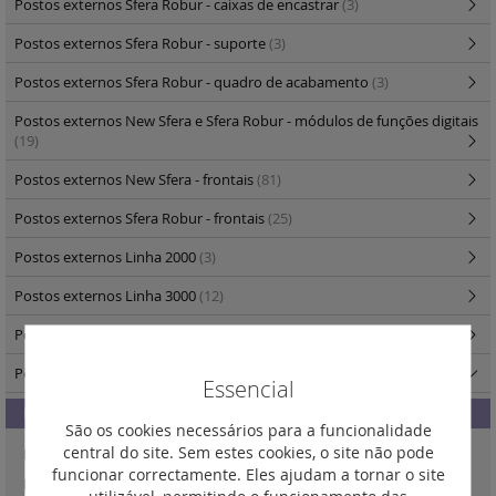
Postos externos Sfera Robur - caixas de encastrar
(3)
Postos externos Sfera Robur - suporte
(3)
Postos externos Sfera Robur - quadro de acabamento
(3)
Postos externos New Sfera e Sfera Robur - módulos de funções digitais
(19)
Postos externos New Sfera - frontais
(81)
Postos externos Sfera Robur - frontais
(25)
Postos externos Linha 2000
(3)
Postos externos Linha 3000
(12)
Postos internos Classe 300 video mãos livres
(5)
Postos internos Novo Classe 100 vídeo
(4)
Essencial
Monitor conectado X16E mãos livres
(1)
São os cookies necessários para a funcionalidade
central do site. Sem estes cookies, o site não pode
Monitor evolutivo V16E mãos livres
(1)
funcionar correctamente. Eles ajudam a tornar o site
Monitor basic V16B mãos livres
(1)
utilizável, permitindo o funcionamento das