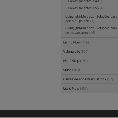
Caixas salientes IP40
(6)
Caixas salientes IP55
(4)
Livinglight/Multibox - Soluções par
perfis ou painéis
(7)
Livinglight/Multibox - Soluções para
de mecanismos
(16)
Living Now
(456)
Valena Life
(357)
Niloé Step
(191)
Suno
(263)
Caixas de encastrar Batibox
(57)
Light Now
(457)