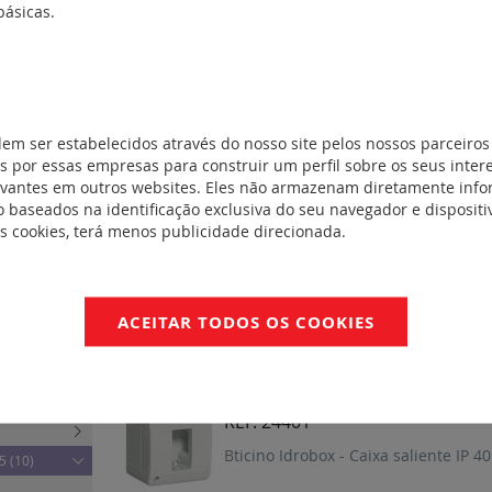
básicas.
e equipamentos
REF. 24404
mecanismos
(15)
)
Bticino Idrobox - Caixa saliente IP 
ersos)
(12)
dem ser estabelecidos através do nosso site pelos nossos parceiros
ll" (versão
 por essas empresas para construir um perfil sobre os seus inter
evantes em outros websites. Eles não armazenam diretamente inf
REF. 24403
 baseados na identificação exclusiva do seu navegador e dispositiv
que IP 44
(1)
Bticino Idrobox - Caixa saliente IP 
es cookies, terá menos publicidade direcionada.
ivinglight
ivinglight
REF. 24402
ACEITAR TODOS OS COOKIES
 saliente
(3)
Bticino Idrobox - Caixa saliente IP 
dulares) para
anques IP 55
REF. 24401
Bticino Idrobox - Caixa saliente IP 
55
(10)