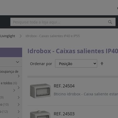
Pesq
Pesquisa
Livinglight
Idrobox - Caixas salientes IP40 e IP55
Idrobox - Caixas salientes IP40
Definir
Ordenar por
Orden
 (poupança de
Decres
 e toldos
(6)
REF. 24504
Bticino Idrobox - Caixa saliente est
(9)
ão
(10)
to
(12)
REF. 24503