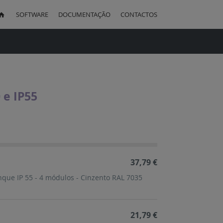
SOFTWARE
DOCUMENTAÇÃO
CONTACTOS
uisa
 e IP55
ação
cente
37,79 €
anque IP 55 - 4 módulos - Cinzento RAL 7035
21,79 €