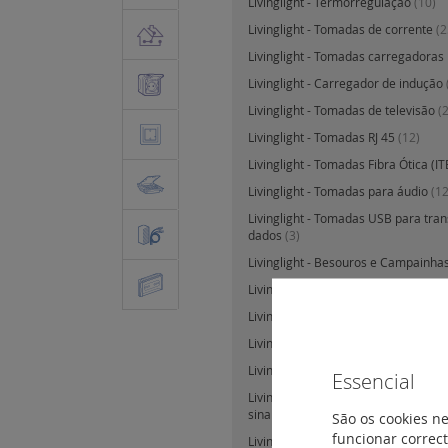
Livinglight - Termorregulação
(10)
Livinglight - Tomadas de corrente
(2
Livinglight - Tomadas carregadora
Livinglight - Carregador de indução
Livinglight - Tomadas de televisão
(
Livinglight - Tomadas RJ 45
(12)
Livinglight - Tomadas Fibra Ótica (I
Livinglight - Tomadas para áudio
(12
Livinglight - Tomadas USB para tra
dados
(3)
Livinglight - Besouros e Campainha
Livinglight - Porta-fusível para 10A
(
Livinglight - Obturadores
(6)
Livinglight - Saídas de cabos
(6)
Livinglight - Sinalização luminosa
(1
Essencial
Livinglight - Equipamentos para ilu
sinalização de balizagem
(9)
São os cookies ne
funcionar correct
Livinglight - Lâmpadas de emergên