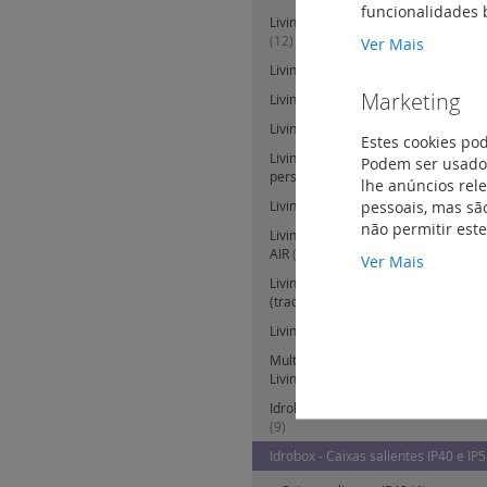
funcionalidades 
Livinglight - Proteção de pessoas 
(12)
Ver Mais
Livinglight - Lâmpadas LED para 
Marketing
Livinglight - Suportes de fixação
(18
Livinglight - Outros acessórios (Div
Estes cookies po
Livinglight - Teclas e quadros "Krista
Podem ser usados
personalizável)
(7)
lhe anúncios rel
pessoais, mas são
Livinglight - Quadro universal estan
não permitir est
Livinglight - Quadros acabamentos L
AIR
(44)
Ver Mais
Livinglight - Quadros acabamentos L
(tradicional)
(163)
Livinglight - Caixas para montagem
Multibox - Caixas de encastrar (mo
Livinglight AIR e tradicional
(4)
Idrobox - Quadros de encastrar, est
(9)
Idrobox - Caixas salientes IP40 e IP