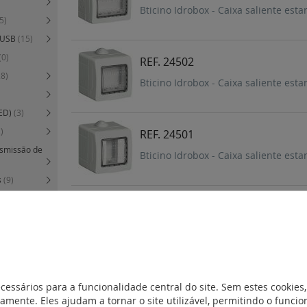
Bticino Idrobox - Caixa saliente est
5)
s USB
(15)
(0)
REF. 24502
28)
Bticino Idrobox - Caixa saliente est
TED)
(3)
)
REF. 24501
nsmissão de
Bticino Idrobox - Caixa saliente est
s
(9)
3)
REF. 24406
Bticino Idrobox - Caixa saliente IP 
9)
minação e
REF. 24404/2
cessários para a funcionalidade central do site. Sem estes cookies,
amente. Eles ajudam a tornar o site utilizável, permitindo o func
Bticino Idrobox - Caixa saliente IP 
cia
(4)