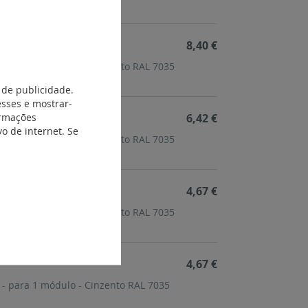
8,40 €
40 - para 4 módulos - Cinzento RAL 7035
 de publicidade.
esses e mostrar-
ormações
6,42 €
o de internet. Se
40 - para 3 módulos - Cinzento RAL 7035
4,67 €
40 - para 2 módulos - Cinzento RAL 7035
4,67 €
40 - para 1 módulo - Cinzento RAL 7035