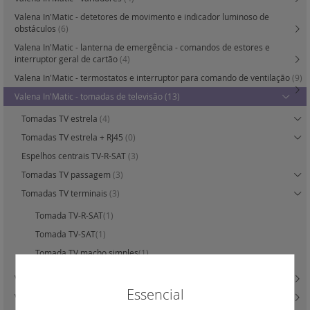
Valena In'Matic - detetores de movimento e indicador luminoso de
obstáculos
(6)
Valena In'Matic - lanterna de emergência - comandos de estores e
interruptor geral de cartão
(4)
Valena In'Matic - termostatos e interruptor para comando de ventilação
(9)
Valena In'Matic - tomadas de televisão
(13)
Tomadas TV estrela
(4)
Tomadas TV estrela + RJ45
(0)
Espelhos centrais TV-R-SAT
(3)
Tomadas TV passagem
(3)
Tomadas TV terminais
(3)
Tomada TV-R-SAT
(1)
Tomada TV-SAT
(1)
Tomada TV macho simples
(1)
Valena In'Matic - tomadas de dados - fibra e telefone
(16)
Essencial
Valena In'Matic - tomadas áudio / vídeo e USB
(4)