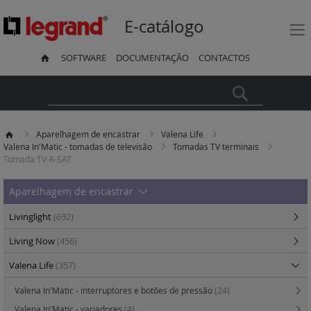
E-catálogo
SOFTWARE
DOCUMENTAÇÃO
CONTACTOS
Pesquisa
Aparelhagem de encastrar
Valena Life
Valena In'Matic - tomadas de televisão
Tomadas TV terminais
Tomada TV-R-SAT
Aparelhagem de encastrar
Livinglight
(692)
Living Now
(456)
Valena Life
(357)
Valena In'Matic - interruptores e botões de pressão
(24)
Valena In'Matic - variadores
(4)