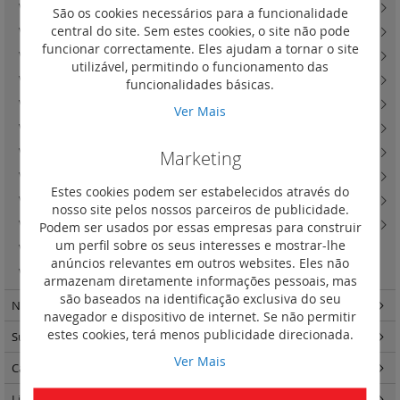
Valena In'Matic - tomadas de corrente
(15)
São os cookies necessários para a funcionalidade
central do site. Sem estes cookies, o site não pode
Valena In'Matic - saída de cabos
(2)
funcionar correctamente. Eles ajudam a tornar o site
Valena In'Matic - carregadores USB
(15)
utilizável, permitindo o funcionamento das
Valena In'Matic - acessórios
(19)
funcionalidades básicas.
Valena In'Matic - lâmpadas LED
(4)
Ver Mais
Valena In'Matic - difusão sonora e colunas de som
(0)
Valena In'Matic - IP44 com tecla ou espelho central
(14)
Marketing
Valena Life - teclas e espelhos centrais
(130)
Estes cookies podem ser estabelecidos através do
Valena Life - quadros
(76)
nosso site pelos nossos parceiros de publicidade.
Valena Life - caixas salientes
(2)
Podem ser usados por essas empresas para construir
um perfil sobre os seus interesses e mostrar-lhe
Valena In'Matic - lanterna de emergência
(4)
anúncios relevantes em outros websites. Eles não
Valena In'Matic - tomadas de dados
(15)
armazenam diretamente informações pessoais, mas
são baseados na identificação exclusiva do seu
Niloé Step
(191)
navegador e dispositivo de internet. Se não permitir
estes cookies, terá menos publicidade direcionada.
Suno
(263)
Ver Mais
Caixas de encastrar Batibox
(57)
Light Now
(457)