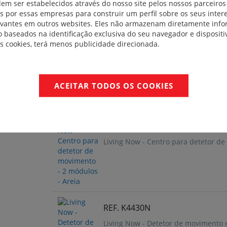
dem ser estabelecidos através do nosso site pelos nossos parceiros
 por essas empresas para construir um perfil sobre os seus inter
evantes em outros websites. Eles não armazenam diretamente inf
 baseados na identificação exclusiva do seu navegador e dispositiv
REF. KM17SLN
es cookies, terá menos publicidade direcionada.
Living Now - Centro para detetor de
ACEITAR TODOS OS COOKIES
REF. KM17N
Living Now - Centro para detetor de
REF. K4430N
Living Now - Detetor de movimento 