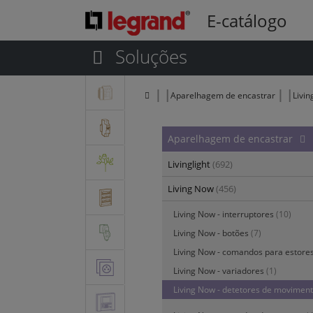
E-catálogo
Soluções
Aparelhagem de encastrar
Livi
Aparelhagem de encastrar
Livinglight
(692)
Living Now
(456)
Living Now - interruptores
(10)
Living Now - botões
(7)
Living Now - comandos para estore
Living Now - variadores
(1)
Living Now - detetores de moviment