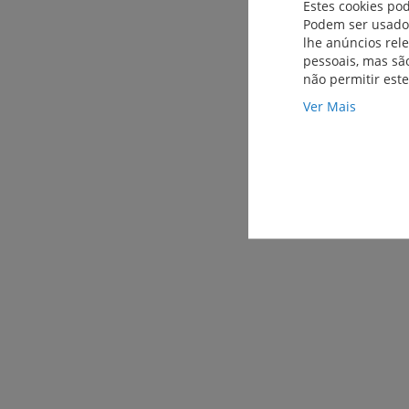
Estes cookies po
Podem ser usados
lhe anúncios rel
pessoais, mas são
não permitir est
Ver Mais