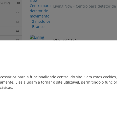
to
(112)
Living Now - Centro para detetor d
REF. K4432N
Living Now - Detetor de movimento 
cessários para a funcionalidade central do site. Sem estes cookies,
amente. Eles ajudam a tornar o site utilizável, permitindo o func
básicas.
REF. KG17N
Living Now - Centro para detetor de