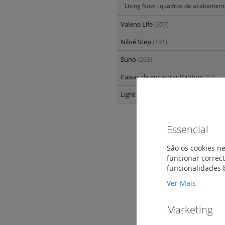
Living Now - quadros de acabamen
Valena Life
(357)
Niloé Step
(191)
Suno
(263)
Caixas de encastrar Batibox
(57)
Light Now
(457)
Essencial
São os cookies ne
funcionar correct
funcionalidades 
Ver Mais
Marketing