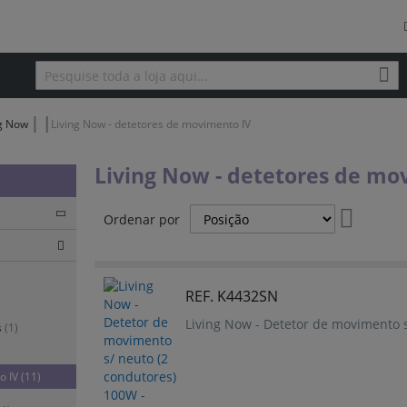
Pes
Pesquisa
ng Now
Living Now - detetores de movimento IV
Living Now - detetores de mo
Definir
Ordenar por
Ordenaç
Decresc
REF. K4432SN
Living Now - Detetor de movimento s
s
(1)
o IV
(11)