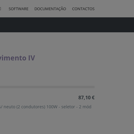
SOFTWARE
DOCUMENTAÇÃO
CONTACTOS
quisa
vimento IV
ão
ente
87,10 €
/ neuto (2 condutores) 100W - seletor - 2 mód