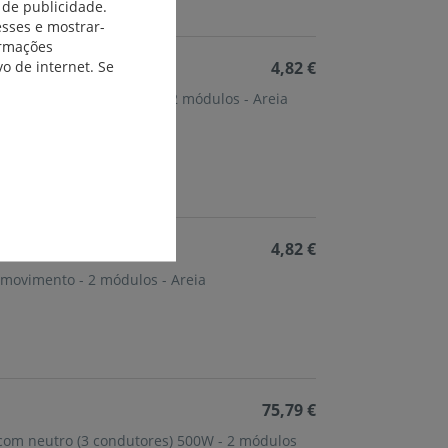
 de publicidade.
esses e mostrar-
ormações
o de internet. Se
4,82 €
 movimento com seletor - 2 módulos - Areia
4,82 €
 movimento - 2 módulos - Areia
75,79 €
com neutro (3 condutores) 500W - 2 módulos