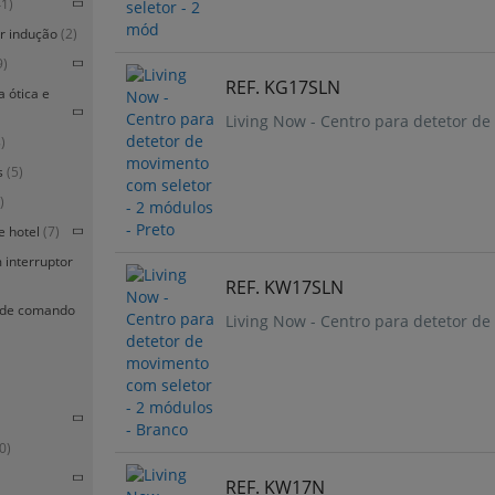
41)
or indução
(2)
9)
REF. KG17SLN
a ótica e
Living Now - Centro para detetor de
)
s
(5)
)
e hotel
(7)
 interruptor
REF. KW17SLN
s de comando
Living Now - Centro para detetor d
0)
REF. KW17N