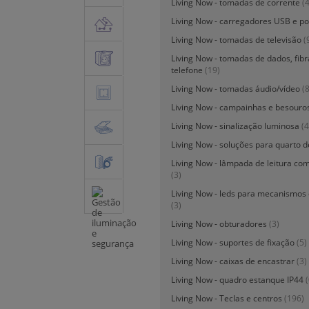
Living Now - tomadas de corrente
(
Living Now - carregadores USB e p
Living Now - tomadas de televisão
(
Living Now - tomadas de dados, fibr
telefone
(19)
Living Now - tomadas áudio/vídeo
(8
Living Now - campainhas e besouro
Living Now - sinalização luminosa
(4
Living Now - soluções para quarto d
Living Now - lâmpada de leitura com
(3)
Living Now - leds para mecanismo
(3)
Living Now - obturadores
(3)
Living Now - suportes de fixação
(5)
Living Now - caixas de encastrar
(3)
Living Now - quadro estanque IP44
(
Living Now - Teclas e centros
(196)