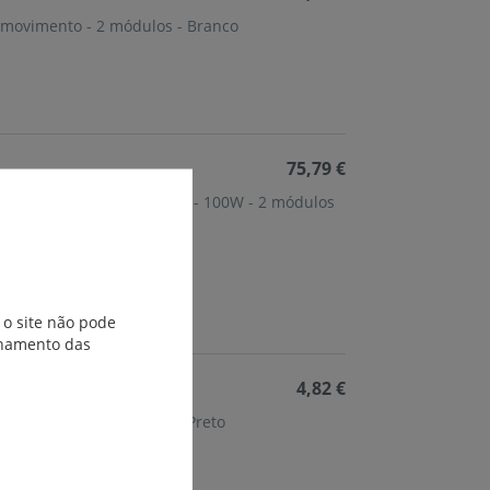
e movimento - 2 módulos - Branco
75,79 €
sem neutro (2 condutores) - 100W - 2 módulos
 o site não pode
ionamento das
4,82 €
 movimento - 2 módulos - Preto